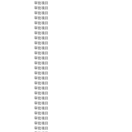
审批项目
审批项目
审批项目
审批项目
审批项目
审批项目
审批项目
审批项目
审批项目
审批项目
审批项目
审批项目
审批项目
审批项目
审批项目
审批项目
审批项目
审批项目
审批项目
审批项目
审批项目
审批项目
审批项目
审批项目
审批项目
审批项目