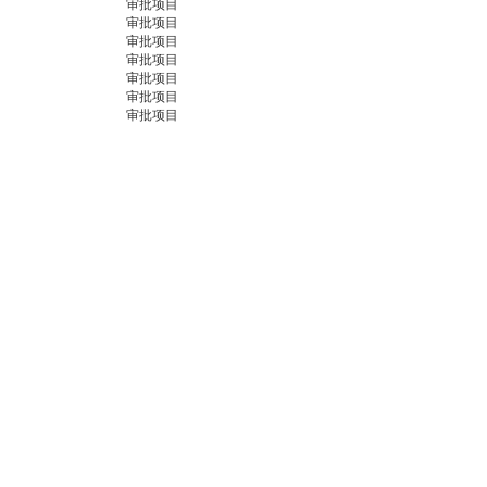
审批项目
审批项目
审批项目
审批项目
审批项目
审批项目
审批项目