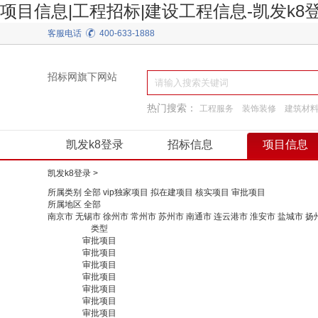
项目信息|工程招标|建设工程信息-凯发k8
客服电话
400-633-1888
招标网旗下网站
热门搜索：
工程服务
装饰装修
建筑材
工程施工
施工准备
阀门
通用机械
凯发k8登录
招标信息
项目信息
凯发k8登录
>
所属类别
全部
vip独家项目
拟在建项目
核实项目
审批项目
所属地区
全部
南京市
无锡市
徐州市
常州市
苏州市
南通市
连云港市
淮安市
盐城市
扬
类型
审批项目
审批项目
审批项目
审批项目
审批项目
审批项目
审批项目