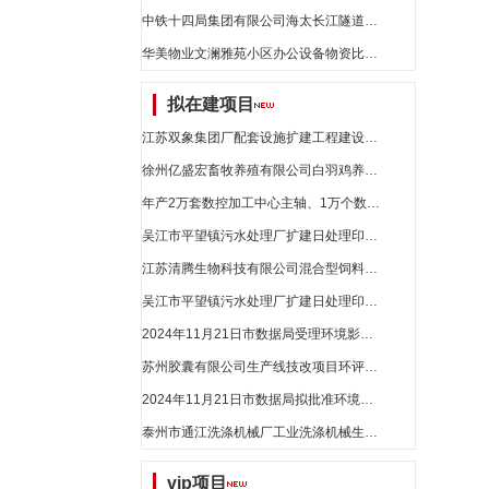
中铁十四局集团有限公司海太长江隧道（公路部分）工程主体施工项目ht-a3标项目经理部杂品成交公示_江苏省招标
华美物业文澜雅苑小区办公设备物资比质比价中标结果公示_江苏省招标
拟在建项目
江苏双象集团厂配套设施扩建工程建设工程规划许可证批前公示_江苏省招标
徐州亿盛宏畜牧养殖有限公司白羽鸡养殖项目环保公众参与一次公告_江苏省招标
年产2万套数控加工中心主轴、1万个数控机床配件迁建项目_江苏省招标
吴江市平望镇污水处理厂扩建日处理印染废水1万吨项目环境影响报告书征求意见公示_江苏省招标
江苏清腾生物科技有限公司混合型饲料添加剂生产项目阶段性竣工环境保护验收报告公示_江苏省招标
吴江市平望镇污水处理厂扩建日处理印染废水 1万吨项目环境影响报告书征求意见公示_江苏省招标
2024年11月21日市数据局受理环境影响报告表情况（新吴区）_江苏省招标
苏州胶囊有限公司生产线技改项目环评报告全文本公示_江苏省招标
2024年11月21日市数据局拟批准环境影响报告表的情况(核与辐射)_江苏省招标
泰州市通江洗涤机械厂工业洗涤机械生产技改项目_江苏省招标
vip项目