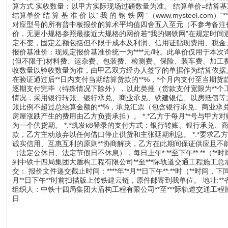
算方式 实收数量：以甲方实际现场过磅数量为准。 结算单价=结算基
结算单价 结 算 基 准 价 以“ 我 的 钢 铁 网 ”（www.mysteel
对应型号的所有普中板报价的算术平均值四舍五入至元（不参考备注
价，无更小规格参照最接近大规格的网价若“我的钢铁网”在规定时间
定不变，固定差额包括但不限于成本及利润、信用证贴现费用、税金
报价基准价：现规定报价基准价统一为****元/吨。此单价仅用于本次
(但不限于)材料费、运杂费、包装费、检测费、保险、装车费、加工费
收数量以验收数量为准，由甲乙双方经办人签字的单据作为结算依据
在验证通过后**日内支付当期结算货款的**%，*个月内支付至当期货
逐期支付完毕（特殊情况下除外），以此类推（货款支付宽限为**个工
情况，采用银行转账、银行承兑、商业承兑、铁建银信、以房抵债等
账比例不超过总结算金额的**%，承兑汇票（包含银行承兑、商业承
房屋涨跌产生的费用由乙方负责承担）。 *.*乙方于每月**号与甲方
为一个供货期。 *.*凯发k8登录的支付方式：银行转账、银行承兑、
款，乙方主动放弃以任何借口停止供货和主张延期利息。 *.*要求
诚实信用、互惠互利的原则**协商解决，乙方在此期间保证供应且不能追究甲方
（法定公休日、法定节假日不休息），每日上午*:**至下午**:**（
到中铁十四局集团大盾构工程有限公司**至***际轨道交通工程施工总
交： 报价文件递交截止时间：****年**月**日下午**:**时（**时
月**日下午**时前扫描版上传铁建云链，原件邮寄到我单位。 地址:**省***
组织人：中铁十四局集团大盾构工程有限公司**至***际轨道交通工程施工总承包土
日