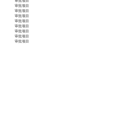
审批项目
审批项目
审批项目
审批项目
审批项目
审批项目
审批项目
审批项目
审批项目