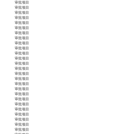
审批项目
审批项目
审批项目
审批项目
审批项目
审批项目
审批项目
审批项目
审批项目
审批项目
审批项目
审批项目
审批项目
审批项目
审批项目
审批项目
审批项目
审批项目
审批项目
审批项目
审批项目
审批项目
审批项目
审批项目
审批项目
审批项目