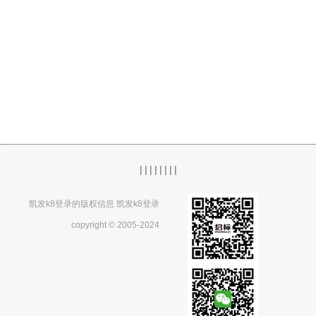
|
|
|
|
|
|
|
|
凯发k8登录的版权信息 凯发k8登录
copyright © 2005-2024