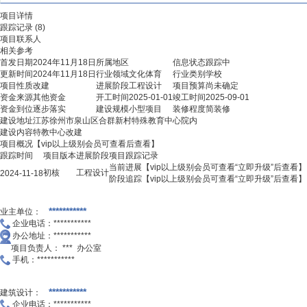
项目详情
跟踪记录
(8)
项目联系人
相关参考
首发日期
2024年11月18日
所属地区
信息状态
跟踪中
更新时间
2024年11月18日
行业领域
文化体育
行业类别
学校
项目性质
改建
进展阶段
工程设计
项目预算
尚未确定
资金来源
其他资金
开工时间
2025-01-01
竣工时间
2025-09-01
资金到位
逐步落实
建设规模
小型项目
装修程度
简装修
建设地址
江苏徐州市泉山区合群新村特殊教育中心院内
建设内容
特教中心改建
项目概况
【vip以上级别会员可查看后查看】
跟踪时间
项目版本
进展阶段
项目跟踪记录
当前进展
【vip以上级别会员可查看
“立即升级”
后查看】
初核
工程设计
2024-11-18
阶段追踪
【vip以上级别会员可查看
“立即升级”
后查看】
***********
业主单位：
企业电话：
***********
办公地址：
***********
项目负责人：
*** 办公室
手机：
***********
***********
建筑设计：
企业电话：
***********