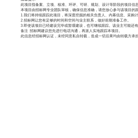
此项目指备案、立项、核准、环评、可研、规划、设计等阶段的项目信
本项目由招标网专业团队审核，确保信息准确，请您放心参与该项目的
1.我们将持续跟踪此项目，将深度挖掘的相关负责人、内幕信息、采购
2.招标网让您有足够的时间和空间与业主联系，做好前期准备工作。
3.即使该项目已经建设完毕或暂缓建设，也可继续跟踪。该业主可能还
备注
:招标网建议您先进行电话沟通，再派人实地跟踪本项目。
此信息经招标网认证，未经同意私自转载，造成一切后果均由转载方承