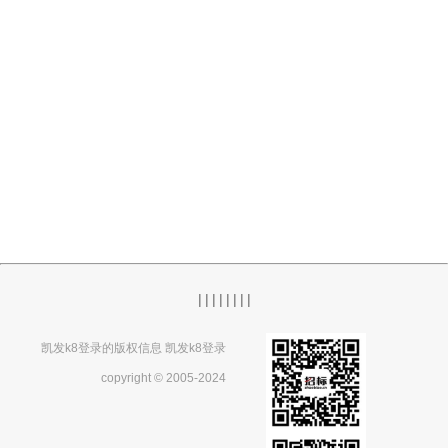
|
|
|
|
|
|
|
|
凯发k8登录的版权信息 凯发k8登录
copyright © 2005-2024