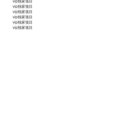
vip独家项目
vip独家项目
vip独家项目
vip独家项目
vip独家项目
vip独家项目