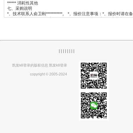
****** 消耗性其他
七、采购说明
*、技术联系人俞卫刚***********。 *、报价注意事项：*、报
如报价方中标，不得放弃签订合同，否则询价方将进行供应商考评。
库单打印等结算事宜，否则将影响付款进度。
八、其它事项
*.本公告在华润集团守正电子招标平台（https://szecp.crc.com.c
*.本项目采购通过守正平台线上进行，供应商需注册华润集团守正电
进行响应文件的递交或报价，具体操作步骤可查阅网站凯发k8登录
|
|
|
|
|
|
|
|
*.答疑澄清、通知等文件一经在华润集团守正电子招标平台发布，
电子招标平台发布的相关信息，并及时查阅和处理。
****年**月**日
凯发k8登录的版权信息 凯发k8登录
报价网址：https://szecp.crc.com.cn/tpbidder/memberlogintype=*
copyright © 2005-2024