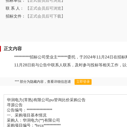
招标单位：
【正式会员后可浏览】
联 系 人：
【正式会员后可浏览】
招标文件：
【正式会员后可下载】
正文内容
***********招标公司受业主*******委托，于2024年11月
11月28日前与公告中联系人联系，及时参与投标等相关工作，
*** 部分为隐藏内容，查看详细信息请
立即登录
华润电力(常熟)有限公司pu管询比价采购公告
寻源公告
公告编号：******************
一、采购项目基本情况
采购人：华润电力(**)有限公司
采购项目编号：*hrcs************