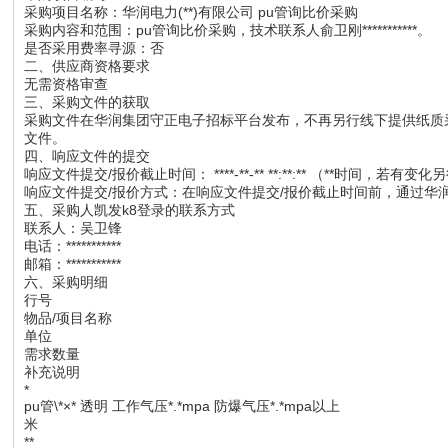
采购项目名称：华润电力(**)有限公司 pu管询比价采购
采购内容和范围：pu管询比价采购，技术联系人俞卫刚***********。
是否采用费率寻源：否
二、供应商资格要求
无需资格审查
三、采购文件的获取
采购文件在华润集团守正电子招标平台发布，不再另行线下提供纸质
文件。
四、响应文件的提交
响应文件提交/报价截止时间： ****-**-** **:**:** （**时间，若有
响应文件提交/报价方式：在响应文件提交/报价截止时间前，通过
五、采购人凯发k8登录的联系方式
联系人：吴卫锋
电话：***********
邮箱：***********
六、采购明细
行号
物品/项目名称
单位
需求数量
补充说明
*
pu管\*×* 透明 工作气压*.*mpa 防爆气压*.*mpa以上
米
**