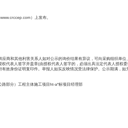
.crccep.com）上发布。
日。公示期间，供应商和其他利害关系人如对公示的询价结果有异议，可向采购组织单
权代表人签字并盖章(由授权代表人签字的，必须出具法定代表人授权委
附有效身份证明复印件。举报人如实反映情况受法律保护。公示期满，如
部分）工程主体施工项目ht-a*标项目经理部