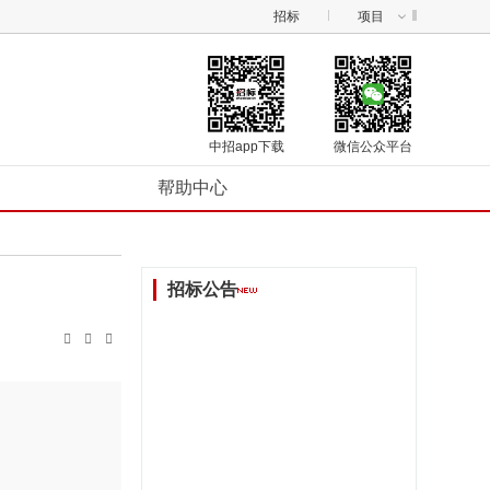
招标
项目
中招app下载
微信公众平台
帮助中心
招标公告


