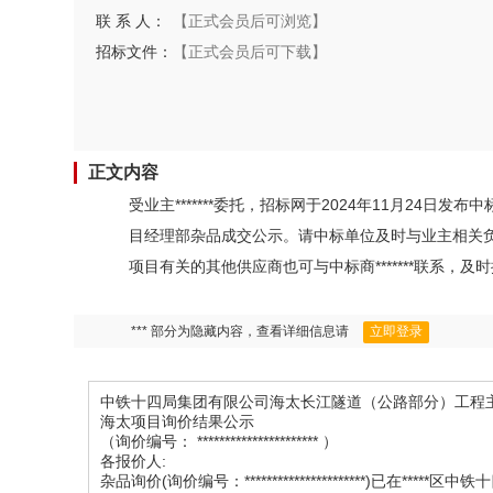
联 系 人：
【正式会员后可浏览】
招标文件：
【正式会员后可下载】
正文内容
受业主*******委托，招标网于2024年11月24
目经理部杂品成交公示。请中标单位及时与业主相关
项目有关的其他供应商也可与中标商*******联系，
*** 部分为隐藏内容，查看详细信息请
立即登录
中铁十四局集团有限公司海太长江隧道（公路部分）工程主
海太项目询价结果公示
（询价编号： ********************** ）
各报价人:
杂品询价(询价编号：**********************)已