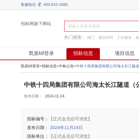
客服电话
400-633-1888
招标网旗下网站
热门搜索：
阀门
建筑材料
工程服务
园林景观绿化
通用机械
施工准备
弱电
凯发k8登录
招标信息
项目信息
凯发k8登录
>
招标信息
>
中标公告
>
中铁十四局集团有限公司海太长江隧道
中铁十四局集团有限公司海太长江隧道（公
发布日期：
2024-11-24
招标编号：
【正式会员后可浏览】
发布日期：
2024年11月24日
招标单位：
【正式会员后可浏览】