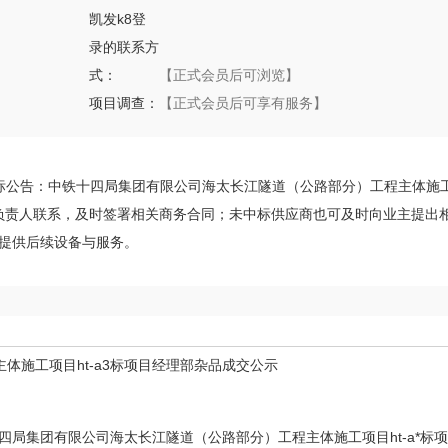
凯发k8登
录的联系方
式：
【正式会员后可浏览】
项目调查：
【正式会员后可享有服务】
日发布中标公告：中铁十四局集团有限公司海太长江隧道（公路部分）工程主体施工项
负责人联系，及时签署相关商务合同；未中标供应商也可及时向业主提出
及时提供后续设备与服务。
体施工项目ht-a3标项目经理部杂品成交公示
在*****区中铁十四局集团有限公司海太长江隧道（公路部分）工程主体施工项目ht-a