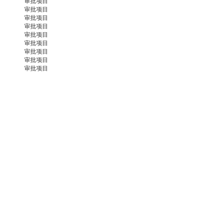
审批项目
审批项目
审批项目
审批项目
审批项目
审批项目
审批项目
审批项目
审批项目