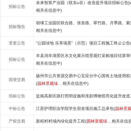
未来智算产业园（联东u谷）改造提升项目招标公告[wxlx20
招标公告
相关在信息中)
胡埭工业园区联合路、张舍路、翠竹路、月季路、紫
招标预告
相关在信息中)
变更公告
“公园绿地 乐享场景”（示范）项目工程施工终止公告(
丰县润丰湖景区水文化展示馆景观灯采购项目结算审计[zb20
招标公告
相关在信息中)
扬州市公共资源交易中心宝应分中心国有土地使用权挂牌出
国资交易
(
园林景观绿...
相关在信息中)
招标公告
盐南高新区路灯照明设施和淮剧博物馆亮化提升改造
中标公告
江苏护理职业学院学生宿舍项目施工总承包(
园林景观绿
产权交易
新程村村域内绿化提升工程(
园林景观绿...
相关在信息