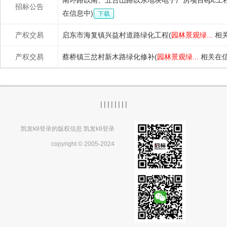
南环路以南、五台山路以东地块电子厂房项目epc工
招标公告
在信息中)
下载
产权交易
启东市海复镇兴益村道路绿化工程(
园林景观绿...
相关
产权交易
蔡桥镇三岔村新木路绿化修补(
园林景观绿...
相关在信
|
|
|
|
|
|
|
|
凯发k8登录的版权信息 凯发k8登录
copyright © 2005-2024