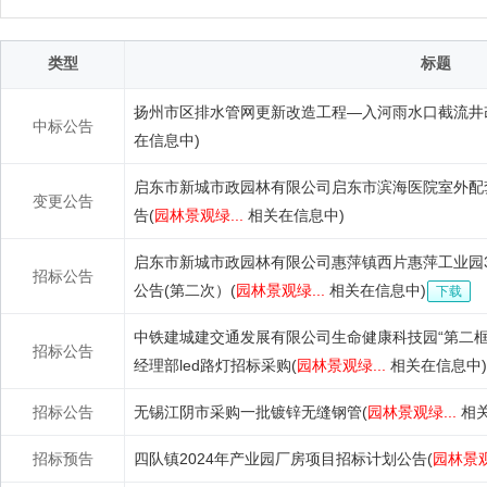
类型
标题
扬州市区排水管网更新改造工程—入河雨水口截流井
中标公告
在信息中)
启东市新城市政园林有限公司启东市滨海医院室外配
变更公告
告(
园林景观绿...
相关在信息中)
启东市新城市政园林有限公司惠萍镇西片惠萍工业园
招标公告
公告(第二次）(
园林景观绿...
相关在信息中)
下载
中铁建城建交通发展有限公司生命健康科技园“第二框
招标公告
经理部led路灯招标采购(
园林景观绿...
相关在信息中)
招标公告
无锡江阴市采购一批镀锌无缝钢管(
园林景观绿...
相关
招标预告
四队镇2024年产业园厂房项目招标计划公告(
园林景观