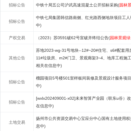
招标公告
中铁十局五公司沪武高速混凝土公开招标采购(
园林景
中铁七局集团韩信路南侧、红光路西侧地块项目工人
招标公告
中)
产权交易
（2023）苏0591破62号宣破并终结公告(
园林景观绿..
苏地2023-wg-31号地块--12#~20#住宅、s6#配套
其他公告
11#垃圾房、m2#门卫、景观廊架3~4、地库工程施
相关在信息中)
榴园项目5号楼501室样板间装修及景观设计服务项目
招标公告
中)
[wxlx202409001-x02]未来智算产业园（联东u谷
招标公告
在信息中)
扬州市公共资源交易中心宝应分中心国有土地使用权
土地交易
息中)