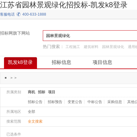
江苏省园林景观绿化招投标-凯发k8登录
客服电话
400-633-1888
招标网旗下网站
热门搜索：
工程施工
建筑材料
园林景观绿化
通用
装饰装修
施工准备
弱电
工程服务
阀门
凯发k8登录
招标信息
项目信息
>
>
所属类别
商机
招标
项目
招标公告
招标预告
变更公告
中标公告
采购信息
其他
所属地区
全部
搜索范围
全文搜索
已选条件