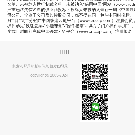
名单、未被纳入世行制裁名单；未被纳入“信用中国”网站（www.credi
严重违法失信名单的供应商投标；投标人未被纳入最新一期《中国铁建
母公司、全资子公司及其控股公司，都不得在同一包件中同时投标。 *.招标文件的
月**日**时**分登陆中国铁建云链平台（www.crccep.com
操作参见“铁建云采-“小鹿课堂”-“操作指南”-“供方子门户操作手册”）。 *.
卖截止时间前完成中国铁建云链平台（www.crccep.com）注册
程序详见中国铁建云链平台凯发k8登录首页-小鹿课堂-帮助中心-铁
公告附件*《招标物资包件清单》。 *.*招标文件每包件售价见招标公
式：开标后投标人可在中国铁建云链平台（www.crccep.com）
|
|
|
|
|
|
|
|
交 *.*此次招标投标人需制作电子投标文件，并使用ca锁对投标文件
****-**-* **:**:**。 *.*投标文件递交地点：中国铁建云链平台
标文件的上传。投标文件递交截止时间前未完成投标文件传输的，视为
凯发k8登录的版权信息 凯发k8登录
供纸质版投标文件，纸质版投标文件内容须与电子版文件内容完全一致。 *.
日**时**分。 （*）各投标人必须在规定的投标文件解密时间内登录中国
copyright © 2005-2024
因导致所递交的投标文件无法在规定的时间内解密的，视为无效投标文件
以下平台同时发布： （*）中国铁建云链平台（www.crccep.com
招标不统一组织投标人踏勘工地路况，请各潜在投标人自行踏勘。 **.招
录的联系方式： （*）招标人：中铁建城建交通发展有限公司生命健康科技
科路***号生命健康科技园*号楼 联系人：郑涛 凯发k8登录的联系方式：******
组织单位：中铁建城建交通发展有限公司 地址：**省***高新区**路**号 联
息： 银行户名：中铁建城建交通发展有限公司生命健康科技园epc总承包项目部 银行
************ 备注：购买标书款与保证金款的形式：电汇（投
标注：“招标编号：cr****-smjkc-wz-****-** 包件号：ld-***”
序号 招标人名称 包件号 物资名称 品牌 规格型号 计量单位 包件数量
通发展有限公司生命健康科技园“第二框”生态绿道及水系整治epc总承包项