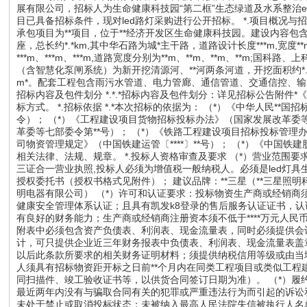
展有限公司，招标人为生命健康科技园“第二框”生态绿道及水系整治
目已具备招标条件，现对led路灯采购进行公开招标。 *.项目概况与招标内
承包项目为**项目，位于**经济开发区生命健康科技园。建设内容包
座，总长约*.*km,其中华石路为城*主干路，道路设计长度***m,宽度*
***m、***m、***m,道路宽度分别为**m、**m、**m、**m;国科
（含智慧化泵闸系统）为新开挖清源河、**河两条河道，开挖面积约*.
m*。配套工程包含雨污水管道、电力管廊、通信管道、交通信控、输配水管、工
招标内容及包件划分 *.*.*招标内容及包件划分：详见招标公告附件*
标方式。 *.招标依据 *.*本次招标的依据为： （*）《中华人民**国
令）； （*）《工程建设项目货物招标投标办法》（国家发展改革委等
革委等七部委令第**号）； （*）《铁路工程建设项目招标投标管理
司物资管理规定》（中国铁建运管〔****〕**号）； （*）《中国铁建
相关法律、法规、规章。 *.投标人资格审查及要求 （*）营业范围
三证合一营业执照,投标人必须为增值税一般纳税人。必须是led灯
授权委托书（授权书格式见附件）； 建议品牌：**三星（**三星照明科
明电器有限公司） （*）许可和认证要求：投标物资生产商或经销商
健康安全管理体系认证；且具有凯发k8登录的售后服务认证证书，认
有良好的财务能力；生产商或经销商注册资本须不低于****万元人民币
附表中必须包含资产负债表、利润表、现金流量表，同时必须提供会
计，可只提供企业近三年财务报表中负债表、利润表、现金流量表盖
以后此条款所要求的相关财务证明材料；须提供纳税信用等级或由当地税务
人须具有招标物资距开标之日前**个月内在同类工程项目或类似工程
同扫描件、竣工验收证书等，以供货合同签订日期为准）。 （*）
最近两年内没有与骗取合同有关的犯罪或严重违法行为而引起的诉讼
未处于禁止或取消投标状态；未被纳入最高人民法院失信被执行人名