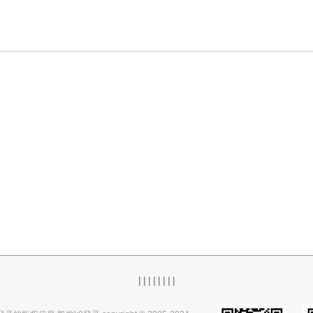
|
|
|
|
|
|
|
|