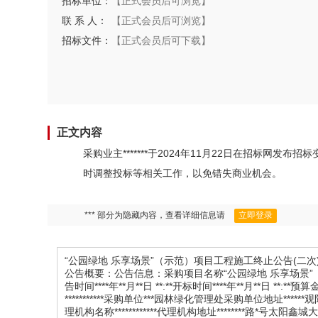
招标单位：
【正式会员后可浏览】
联 系 人：
【正式会员后可浏览】
招标文件：
【正式会员后可下载】
正文内容
采购业主*******于2024年11月22日在招标网
时调整投标等相关工作，以免错失商业机会。
*** 部分为隐藏内容，查看详细信息请
立即登录
“公园绿地 乐享场景”（示范）项目工程施工终止公告(二次
公告概要：公告信息：采购项目名称“公园绿地 乐享场景”（
告时间****年**月**日 **:**开标时间****年**月*
***********采购单位***园林绿化管理处采购单位地址****
理机构名称************代理机构地址********路