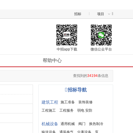
招标
项目
中招app下载
微信公众平台
帮助中心
查找到的
34194
条信息

招标导航
建筑工程
施工准备
装饰装修
工程施工
工程服务
弱电 安防
建筑材料
机械设备
通用机械
阀门
换热制冷
输送设备
通风换气
分离设备
泵