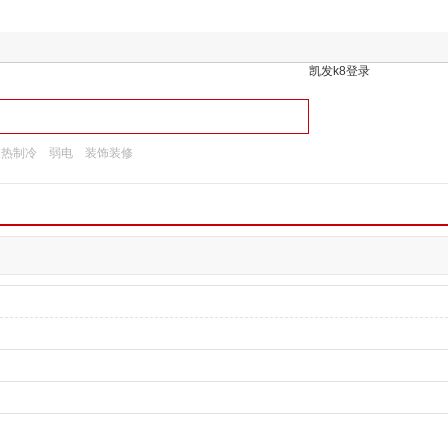
凯发k8登录
换热制冷
弱电
装饰装修
备