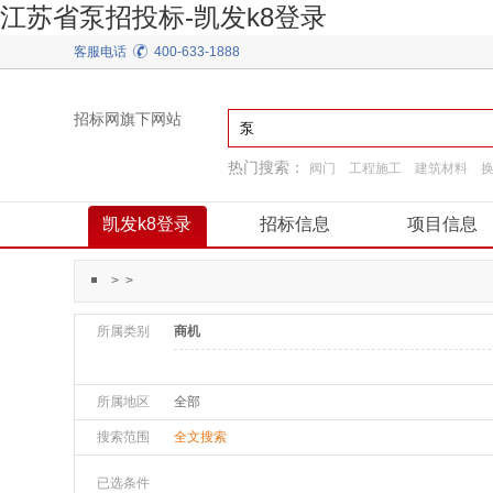
江苏省泵招投标-凯发k8登录
客服电话
400-633-1888
招标网旗下网站
热门搜索：
阀门
工程施工
建筑材料
园林景观绿化
工程服务
通用机械
施工准
凯发k8登录
招标信息
项目信息
>
>
所属类别
商机
所属地区
全部
搜索范围
全文搜索
已选条件