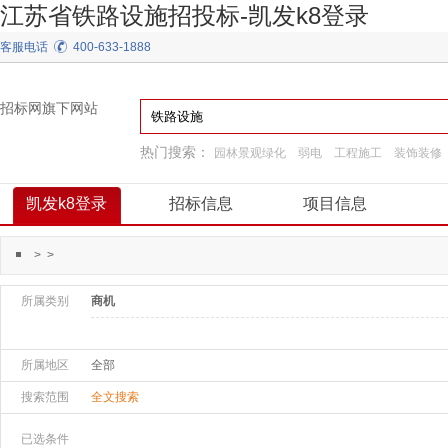
江苏省铁路设施招投标-凯发k8登录
客服电话
400-633-1888
招标网旗下网站
热门搜索：
园林景观绿化
弱电
工程施工
装饰装修
换热制冷
通用机械
施工准备
建筑材料
凯发k8登录
招标信息
项目信息
>
>
所属类别
商机
所属地区
全部
搜索范围
全文搜索
已选条件