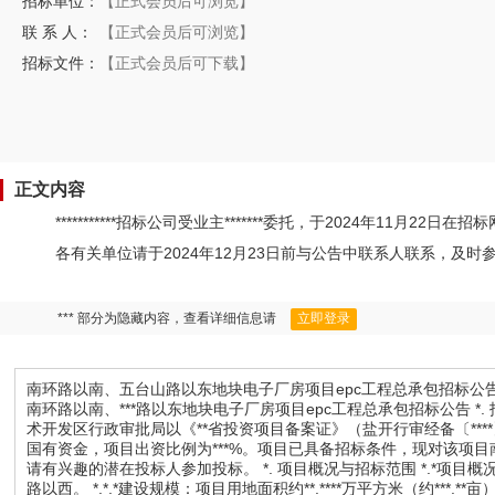
招标单位：
【正式会员后可浏览】
联 系 人：
【正式会员后可浏览】
招标文件：
【正式会员后可下载】
正文内容
***********招标公司受业主*******委托，于2024年1
各有关单位请于2024年12月23日前与公告中联系人联系，及
*** 部分为隐藏内容，查看详细信息请
立即登录
南环路以南、五台山路以东地块电子厂房项目epc工程总承包招标公
南环路以南、***路以东地块电子厂房项目epc工程总承包招标公告 *. 招标条件 本招标项目南环路以南、***路以东地块电子厂房项目已由**经济技术开发区行政审批局以《**省投资项目备案证》（盐开行审经备〔****〕***号）批准建设，项目业主为***投光谷建设发展有限公司，建设资金来自国有资金，项目出资比例为***%。项目已具备招标条件，现对该项目南环路以南、***路以东地块电子厂房项目epc工程总承包进行公开招标，特邀请有兴趣的潜在投标人参加投标。 *. 项目概况与招标范围 *.*项目概况： *.*.*建设地点：**经济技术开发区潮中河以南、***路以东、***路以北、***路以西。 *.*.*建设规模：项目用地面积约**.****万平方米（约***.**亩），总建筑面积约**万平方米（其中电芯厂房建筑面积不得低于*****平方米）；项目主要建设内容包含：电芯车间、原材料库、成品库、**站房、综合楼、甲类库、极片拆解车间、nmp罐区、测试中心、nmp回收装置设备基础、固废站、***kv变电站及**mwh储能站（预留位置）、门卫（两座）、地下水池等建（构）筑物及室外附属等相关配套设施，具体要求详见招标文件及附件。招标人保留对工程建设内容和规模调整的权利。 *.*.*合同估算价：约*.**亿元。 *.*.*工期要求：总工期要求： *** 日历天，其中设计工期 **日历天，施工工期 ***日历天。 设计开工日期： **** 年 ** 月 ** 日，施工开工日期：****年 ** 月 ** 日， 工程竣工日期： **** 年 ** 月 ** 日 工期含春节、节假日等法定假日时间，具体开工时间以发包人书面通知为准。中标人须合理安排工期，须无条件确保按规定的工期完成所有工作内容，确保工程在规定工期内竣工验收交付使用。节点工期要求详见招标文件。 *.*.* 质量要求: 合同约定的标准、设计图纸、设计文件中的技术数据和技术条件是工程材料设备采购、施工质量及工程竣工验收质量的依据，所有工程设计、采购和施工及双方约定的其他内容，须达到建筑物功能需求和国家合格标准。 （*）设计质量标准： ①所有工程设计（包含但不限于：工艺方案设计、规划方案设计、初步设计、施工图设计、专项设计、深化设计审核、变更设计等）、岩土勘察（包含但不限于：所必须的初勘复核、勘察试桩、详勘、地形地貌测绘、地下管线物探等），设计单位负责施工图送审、对接、配合并按要求进行修改，确保审查通过。 ②符合招标人限额设计及节约投资降低运营成本的要求。 ③设计图纸应经过发包方审核以满足使用及工艺要求。 （*）施工质量标准：符合现行国家施工及验收规范标准要求，质量标准达国家“合格”标准。 （*）采购质量标准：合格，符合招标文件要求和国家、地方规范标准，合格率达到***%。 *.*.* 标段划分：本次招标共一个标段。 *.* 招标范围：本项目采用epc总承包建设模式，总承包单位承包整个建设工程的设计、采购、施工直至项目竣工验收合格、缺陷责任期内的保修等全部工作，并对所承包的建设工程的质量、安全、工期、造价等全部负责，最终向招标人提交一个符合合同约定、满足使用功能、具备使用条件并经竣工验收达到合格的建设工程项目。承包范围具体内容如下： *.*.*设计：工艺方案设计、咨询评价类配合服务、地质勘察设计、地质勘察（包含但不限于：所必须的初勘复核、勘察试桩、详勘、地形地貌测绘、地下管线物探等）、方案设计、降低投资及节能减耗措施方案、规划报批、初步设计（含概算编制）、施工图设计、专项设计、深化设计审核、设计调整、变更设计、竣工图编制以及在设计过程中按照有关规定组织相关评审及审查等全部设计工作。方案设计不能清晰反映建设单位要求的，应先拿出深化方案经建设单位确定同意后进行深化设计及施工图设计等，同时完成bim模型（要求见技术规格书）。具体详见招标文件第六章发包人要求。 *.*.*施工总承包：施工内容为工程总承包招标范围内经招标人审核确认图审合格的施工图范围内的所有项目，包含但不限于场地清表、平整、清淤、软基处理、土方平衡、基坑支护、降（排）水、土石方、桩基础、基坑支护、土建（含室内机电安装预留预埋工程）、管廊、装饰装修（含综合楼精装修工程，不含洁净室及其它装修）、幕墙、钢结构、给排水、电气、暖通通风、弱电智能化、消防、洁净室、公辅**、防爆抗爆、污水处理、fmcs及能源管理等）以及配套设施工程（车棚、充电桩预留预埋、围墙、管网、景观绿化、道路、*政管网的接驳等）等的施工直至竣工验收合格并交付使用。详见招标文件第六章发包人要求。 *.*.*采购：材料及设备的采购、安装、调试。 *.*.*项目质量保修期内的保修，缺陷责任期内的质量缺陷维修等。 *.*.*通过相关部门的各项专业验收和项目竣工验收，全部竣工验收资料移交给招标人。 注：工程总承包的设计及施工内容为包设计、包图审、包专项设计、包专家评审、包通过政府主管部门审查及批复、包图纸打印、包工、包料、包工期、包质量、包安全、包文明施工、包交付、包前期施工手续办理、包工程竣工验收备案、包整体移交（含与城建档案馆、建设局对接移交档案）、包竣工验收合格及缺陷责任期内的保修。 最终施工承包范围以经招标人审核确认后图审合格的施工图为准，同时招标人保留对上述所列内容作调整的权利，中标人须无条件服从发包人的调整。 *. 投标人资格要求 *.* 投标人资质：投标人应同时具备下列 *.*.* 和 *.*.* 项资质（允许联合体），并在人员、设备、资金等方面具备相应的工程总承包能力。且投标人在资格预审申请文件递交截止时间当日及投标文件递交截止时间当日,建筑业企业资质动态监管结果均不处于不合格状态。（仅对企业某项被核查为不达标的资质进行限制） 招标人在资格预审申请文件递交截止时间或投标文件递交截止时间当日，登录“**省建筑*场监管与诚信信息一体化平台”,检查资格预审申请人或者投标人的建筑业企业资质动态监管状态,对动态监管处于不合格状态的资格预审申请人和投标人进行截图保存，提供给评标委员会。 *.*.*工程设计资质：投标人须为具有建设行政主管部门核发的工程设计综合甲级资质、建筑行业设计甲级资质、建筑行业（建筑工程）专业设计甲级资质三项资质中任意一项资质的独立法人。 *.*.*工程施工资质：投标人须为具有建设行政主管部门核发的建筑工程施工总承包二级及以上资质的独立法人，并取得有效的安全生产许可证。 *.*总承包项目经理资格要求：投标人拟派总承包项目经理须具有【建筑工程专业一级注册建造师执业资格和安全生产考核合格证书（b 类）】或具有【国家一级注册建筑师执业资格】，且必须满足下列条件： （*）总承包项目经理不得同时在两个或者两个以上单位受聘或者执业。 （*）总承包项目经理不得同时在两个或者两个以上工程项目担任工程总承包项目经理、施工项目负责人。 （*）总承包项目经理无行贿犯罪行为记录；或有行贿犯罪行为记录，但自记录之日起已超过*年的。 本项目招标文件总承包项目经理有在养护期内的绿化养护、*政养护项目的，以及在其他项目担任设计负责人（非总承包项目经理）的，不属于招标公告及文件规定的有在建工程。 （*）投标人组建联合体投标的，总承包项目经理必须为牵头单位正式职工。 *.* 投标人及拟派总承包项目经理应具备其他要求： *.*.*工程总承包项目经理承担过类似工程：具体要求详见*.*.*。 *.*投标人不得有招标文件第二章投标人须知第*.*.*项规定的情形。 *.* 本次招标 接受 组建联合体投标，联合体成员不超过 * 家 。 采用联合体投标的，应满足招标文件第二章投标人须知第*.*.*项的规定。 *.*业绩要求： *.*.*总承包项目经理承担过类似工程业绩可以是下列之一： （*）工程总承包业绩：总承包项目经理以工程总承包项目经理身份承担过的工程总承包业绩。 （*）设计业绩：总承包项目经理以设计项目负责人身份承担过的设计业绩或工程总承包项目的设计业绩。 （*）施工业绩：总承包项目经理以施工项目负责人身份承担过的施工业绩或工程总承包项目的施工业绩。 类似工程业绩是指：单项合同总建筑面积达*万平方米及以上的工业建筑工程业绩【工业建筑工程的分类按中华人民**国国家标准gb/t*****-****建设工程分类标准第*.*.*款执行】，且质量达合格及以上。类似工程业绩有效期自****年**月*日（含）以来（以竣工验收时间为准）。 上述业绩不是投标人承接的工程，不予认可。须提交的材料及要求，见投标人须知*.*。 *.*信誉要求：投标人不得存在下列情形： （*）被国家、**本省省级有关部门及**本**级、**经济技术开发区有关部门暂停招投标或*场准入资格且在公示处罚期内的。 （*）在招投标活动中因本招标文件第二章投标人须知**.*.*、**.*.*所列的不良行为，在“**省建设工程招标网”公示期间的。 （*）近*年内有行贿犯罪行为且被记录，或者法定代表人有行贿犯罪记录且自记录之日起未超过*年的。（均自记录之日起至投标截止日止） （*）被人民法院列为失信被执行人的信息正在被“信用中国”、“信用**”网站公布的，投标截止时间前失信被执行人信息已撤销或更正的除外。 （*）投标人作为失信联合惩戒对象被采取依法限制参与建设工程招投标惩戒措施的，且被有关部门推送在“信用中国”、“信用**”、“信用**”相关网站公示且在有效期内的。 凡存在以上情形之一的，本项目招标人拒绝其投标，一经发现资格审查不予通过，不得被确定为中标候选人、中标人。在一次招投标活动中，相关参与人因上述情形，导致其资格预审不通过或者被取消中标候选人资格、中标人资格的，不因其之后情况的变化，改变已经作出的决定。 *.*中标人须承诺中标的总承包项目经理，不因任何情形而更换，且出勤率不少于**%，如发生更换或出勤率少于**%，除接受招标文件约定的处罚外，自愿另行接受合同价*%的扣款。 *.*投标申请人须保证代理人、投标承诺的项目部成员均为本单位的正式职工(联合体投标的,代理人及总承包项目经理必须均为牵头单位正式职工)，投标时提供代理人及总承包项目经理从 **** 年 * 月开始至投标截止之日当月至少*个月在本单位缴纳养老保险缴费记录证明。（退休人员提供在本单位相关证明）。 *.**评标前由招标人对照省政府第***号令要求，进行评标准备工作，并核实投标人、项目负责人和设计负责人的资质和资格、经历和业绩、在建工程和信用状况等方面的情况。 *.**投标单位未按照招标文件约定要求提交投标保证金参与投标解密报价的、投标承诺的人员不到场以及其他不良行为，将会被***建设工程企业不良行为管理系统记录，影响后续参加我*招投标活动，请各投标人诚信投标、确保履约。 *. 招标文件的获取 *.*本公告发布之日起至投标截止时间止，凡有意参加投标者，请登录电子招标投标交易平台获取招标文件。（投标人合理选择下载招标文件时间，逾期未下载造成无法提出答疑、无法投标等情形的，责任自负）。 *.*招标文件获取方式：投标人使用ca数字证书登录“电子招标投标交易平台”获取； 本招标公告及招标文件中“电子招标投标交易平台”选用：https://ycsggzy.com/gb-web/#/login。 *. 投标截止时间 *.* 投标截止时间为： **** 年 ** 月 ** 日 * 时 ** 分。 *.*逾期送达的投标文件，招标人不予受理。 *.资格审查 本次招标采用资格后审方式进行资格审查，资格评审标准详见招标文件第三章。 *.评标方法 本次招标采用综合评估法、评定分离法。评标标准和方法如下： 评标办法前附表