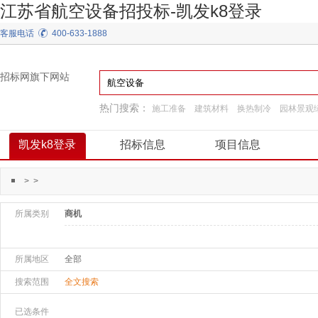
江苏省航空设备招投标-凯发k8登录
客服电话
400-633-1888
招标网旗下网站
热门搜索：
施工准备
建筑材料
换热制冷
园林景观
装饰装修
工程服务
弱电
阀门
通用机械
凯发k8登录
招标信息
项目信息
>
>
所属类别
商机
所属地区
全部
搜索范围
全文搜索
已选条件