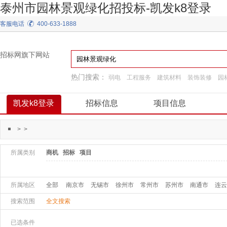
泰州市园林景观绿化招投标-凯发k8登录
客服电话
400-633-1888
招标网旗下网站
热门搜索：
弱电
工程服务
建筑材料
装饰装修
园
阀门
通用机械
施工准备
工程施工
凯发k8登录
招标信息
项目信息
>
>
所属类别
商机
招标
项目
所属地区
全部
南京市
无锡市
徐州市
常州市
苏州市
南通市
连云
搜索范围
全文搜索
已选条件