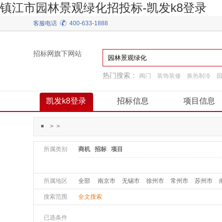
镇江市园林景观绿化招投标-凯发k8登录
客服电话
400-633-1888
招标网旗下网站
热门搜索：
阀门
装饰装修
换热制冷
工程施工
施工准备
建筑材料
通用机械
凯发k8登录
招标信息
项目信息
>
>
所属类别
商机
招标
项目
所属地区
全部
南京市
无锡市
徐州市
常州市
苏州市
搜索范围
全文搜索
已选条件