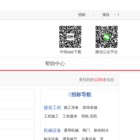
招标
项目
中招app下载
微信公众平台
帮助中心
查找到的
1205
条信息

招标导航
建筑工程
施工准备
装饰装修
工程施工
工程服务
弱电 安防
建筑材料
机械设备
通用机械
阀门
换热制冷
输送设备
通风换气
分离设备
泵