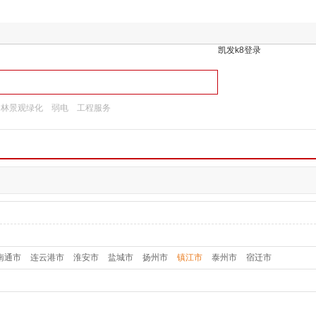
凯发k8登录
园林景观绿化
弱电
工程服务
南通市
连云港市
淮安市
盐城市
扬州市
镇江市
泰州市
宿迁市