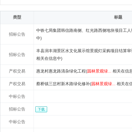
类型
标题
中铁七局集团韩信路南侧、红光路西侧地块项目工人
招标公告
中)
丰县润丰湖景区水文化展示馆景观灯采购项目结算审计[zb20
招标公告
相关在信息中)
产权交易
惠龙村惠龙路清杂绿化工程(
园林景观绿...
相关在信息
产权交易
蔡桥镇三岔村新木路绿化修补(
园林景观绿...
相关在信
中标公告
招标公告
下载
中标公告