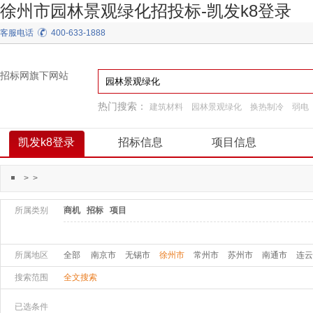
徐州市园林景观绿化招投标-凯发k8登录
客服电话
400-633-1888
招标网旗下网站
热门搜索：
建筑材料
园林景观绿化
换热制冷
弱电
工程施工
通用机械
装饰装修
施工准备
凯发k8登录
招标信息
项目信息
>
>
所属类别
商机
招标
项目
所属地区
全部
南京市
无锡市
徐州市
常州市
苏州市
南通市
连云
搜索范围
全文搜索
已选条件