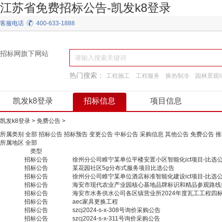
江苏省免费招标公告-凯发k8登录
客服电话
400-633-1888
招标网旗下网站
热门搜索：
工程施工
工程服务
换热制冷
园林景观
建筑材料
弱电
阀门
通用机械
施工准备
凯发k8登录
招标信息
项目信息
凯发k8登录
>
免费公告
>
所属类别
全部
招标公告
招标预告
变更公告
中标公告
采购信息
其他公告
免费公告
推
所属地区
全部
类型
招标公告
徐州分公司睢宁某单位平楼安置小区智能化ict项目-比选
招标公告
某花园社区5g分布式服务项目比选公告
招标公告
徐州分公司睢宁某单位酒店标准智能化建设ict项目-比选
招标公告
海安市现代农业产业园核心基地品牌标识和精品参观路线打造项目
招标公告
海安市水务供水公司各区镇营业所2024年度瓦工工程四标段[zb
招标公告
aec家具更换工程
招标公告
szcj2024-s-x-308号询价采购公告
招标公告
szcj2024-s-x-311号询价采购公告