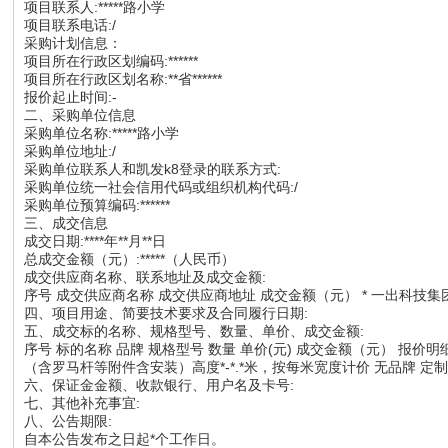
项目联系人:*****路小学
项目联系电话:/
采购计划信息：
项目所在行政区划编码:******
项目所在行政区划名称:**省******
报价起止时间:-
二、采购单位信息
采购单位名称:*****路小学
采购单位地址:/
采购单位联系人和凯发k8登录的联系方式:
采购单位统一社会信用代码或组织机构代码:/
采购单位预算编码:******
三、成交信息
成交日期:****年**月**日
总成交金额（元）:*****（人民币）
成交供应商名称、联系地址及成交金额:
序号 成交供应商名称 成交供应商地址 成交金额（元） * 一出科技集团有限公司 
四、项目用途、简要技术要求及合同履行日期:
五、成交标的名称、规格型号、数量、单价、成交金额:
序号 标的名称 品牌 规格型号 数量 单价(元) 成交金额（元） 报
（含罗马杆等附件含安装）高度*-*.*米，按每米宽度计价 无品牌 定制 *** **.* 
六、保证金金额、收款银行、用户名及卡号:
七、其他补充事宜:
八、公告期限:
自本公告发布之日起*个工作日。