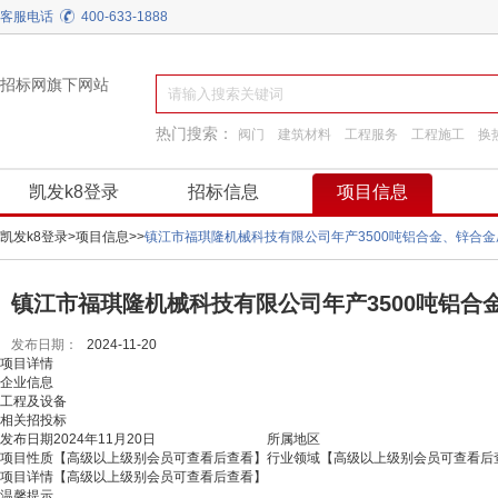
客服电话
400-633-1888
招标网旗下网站
热门搜索：
阀门
建筑材料
工程服务
工程施工
换
园林景观绿化
装饰装修
施工准备
凯发k8登录
招标信息
项目信息
凯发k8登录
>
项目信息
>
>
镇江市福琪隆机械科技有限公司年产3500吨铝合金、锌合
镇江市福琪隆机械科技有限公司年产3500吨铝合
发布日期：
2024-11-20
项目详情
企业信息
工程及设备
相关招投标
发布日期
2024年11月20日
所属地区
项目性质
【高级以上级别会员可查看后查看】
行业领域
【高级以上级别会员可查看后
项目详情
【高级以上级别会员可查看后查看】
温馨提示