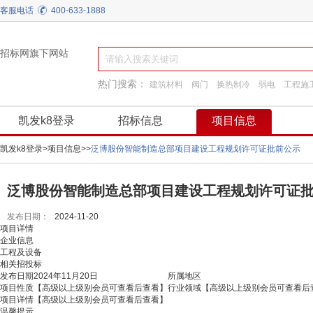
客服电话
400-633-1888
招标网旗下网站
热门搜索：
建筑材料
阀门
换热制冷
弱电
工程施
施工准备
通用机械
园林景观绿化
凯发k8登录
招标信息
项目信息
凯发k8登录
>
项目信息
>
>
泛博股份智能制造总部项目建设工程规划许可证批前公示
泛博股份智能制造总部项目建设工程规划许可证批前
发布日期：
2024-11-20
项目详情
企业信息
工程及设备
相关招投标
发布日期
2024年11月20日
所属地区
项目性质
【高级以上级别会员可查看后查看】
行业领域
【高级以上级别会员可查看后
项目详情
【高级以上级别会员可查看后查看】
温馨提示