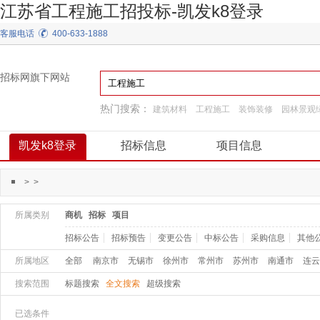
江苏省工程施工招投标-凯发k8登录
客服电话
400-633-1888
招标网旗下网站
热门搜索：
建筑材料
工程施工
装饰装修
园林景观
施工准备
工程服务
阀门
通用机械
弱电
凯发k8登录
招标信息
项目信息
>
>
所属类别
商机
招标
项目
招标公告
招标预告
变更公告
中标公告
采购信息
其他
所属地区
全部
南京市
无锡市
徐州市
常州市
苏州市
南通市
连云
搜索范围
标题搜索
全文搜索
超级搜索
已选条件