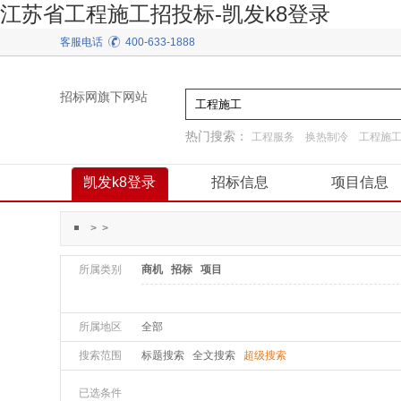
江苏省工程施工招投标-凯发k8登录
客服电话
400-633-1888
招标网旗下网站
热门搜索：
工程服务
换热制冷
工程施
装饰装修
弱电
阀门
施工准备
通用机械
凯发k8登录
招标信息
项目信息
>
>
所属类别
商机
招标
项目
所属地区
全部
搜索范围
标题搜索
全文搜索
超级搜索
已选条件