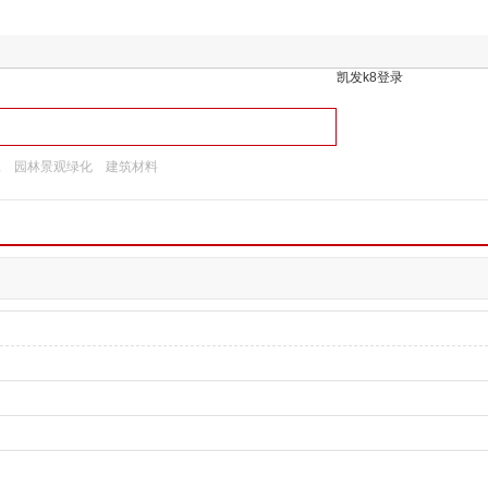
凯发k8登录
工
园林景观绿化
建筑材料