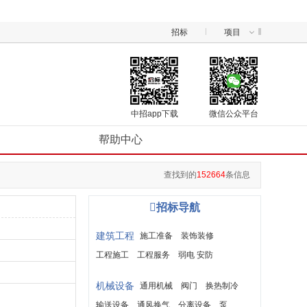
招标
项目
中招app下载
微信公众平台
帮助中心
查找到的
152664
条信息

招标导航
建筑工程
施工准备
装饰装修
工程施工
工程服务
弱电 安防
建筑材料
机械设备
通用机械
阀门
换热制冷
输送设备
通风换气
分离设备
泵