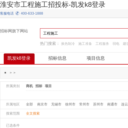
淮安市工程施工招投标-凯发k8登录
客服电话
400-633-1888
招标网旗下网站
热门搜索：
换热制冷
施工准备
工程服务
弱电
建
通用机械
阀门
工程施工
园林景观绿化
凯发k8登录
招标信息
项目信息
>
>
所属类别
商机
招标
项目
所属地区
全部
南京市
无锡市
徐州市
常州市
苏州市
南通市
连云
搜索范围
全文搜索
已选条件