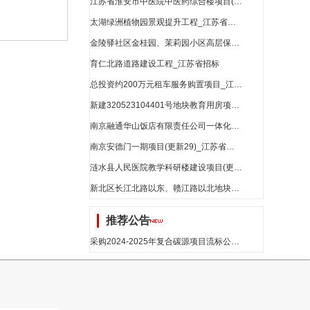
江苏省淮安市中医院中医药综合楼项目(更新11)_江苏省招标
太湖绿洲植物园景观提升工程_江苏省招标
金陵驿社区金桂园、茉莉园小区高层保障房及地下室消防设施修复工程(更新4)_江苏省招标
育仁北路道路建设工程_江苏省招标
总投资约200万元租车服务购置项目_江苏省招标
新建320523104401号地块教育用房项目(更新12)_江苏省招标
南京融通华山饭店有限责任公司一体化酒店项目(更新15)_江苏省招标
南京安德门一期项目(更新29)_江苏省招标
涟水县人民医院教学科研楼建设项目(更新5)_江苏省招标
新北区长江北路以东、赣江路以北地块开发项目(更新17)_江苏省招标
推荐公告
采购2024-2025年复合碳源项目流标公告_江苏省招标