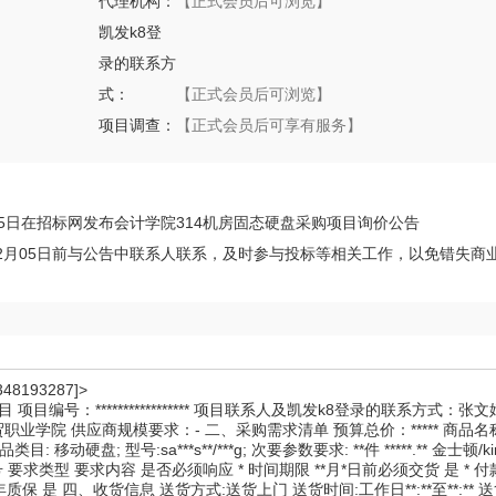
代理机构：
【正式会员后可浏览】
凯发k8登
录的联系方
式：
【正式会员后可浏览】
项目调查：
【正式会员后可享有服务】
24年11月25日在招标网发布会计学院314机房固态硬盘采购项目询价公告
于2024年12月05日前与公告中联系人联系，及时参与投标等相关工作，以免错失
193287]>
***************** 项目联系人及凯发k8登录的联系方式：张文婧*****
** 采购单位：**商贸职业学院 供应商规模要求：- 二、采购需求清单 预算总价：***** 商
硬盘; 型号:sa***s**/***g; 次要参数要求: **件 *****.** 金士顿/ki
序号 要求类型 要求内容 是否必须响应 * 时间期限 **月*日前必须交货 是 * 
保 是 四、收货信息 送货方式:送货上门 送货时间:工作日**:**至**:** 