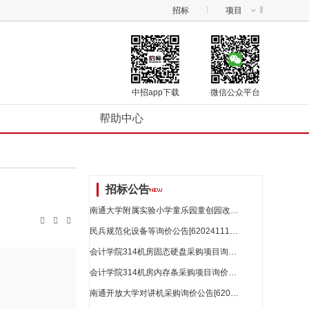
招标
项目
中招app下载
微信公众平台
帮助中心
招标公告
南通大学附属实验小学童乐园童创园改造项目_江苏省招标



民兵规范化设备等询价公告[62024111875946487]_江苏省招标
会计学院314机房固态硬盘采购项目询价公告[62024112348193287]_江苏省招标
会计学院314机房内存条采购项目询价公告[62024112313500953]_江苏省招标
南通开放大学对讲机采购询价公告[62024112353622156]_江苏省招标