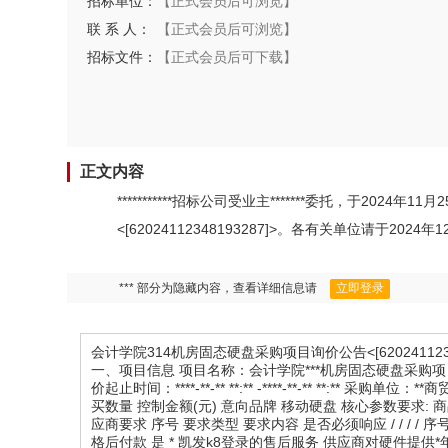
招标单位：
【正式会员后可浏览】
联 系 人：
【正式会员后可浏览】
招标文件：
【正式会员后可下载】
正文内容
***********招标公司受业主*******委托，于20
<[62024112348193287]>。各有关单位请
*** 部分为隐藏内容，查看详细信息请
立即登录
会计学院314机房固态硬盘采购项目询价公告<[62024112348
一、项目信息 项目名称：会计学院***机房固态硬盘采购项目 项目编号：
价起止时间：****-**-** **:** -****-**-** **:
买数量 控制金额(元) 意向品牌 移动硬盘 核心参数要求: 商品类目: 移动
应商要求 序号 要求类型 要求内容 是否必须响应 / / / / 
格后付款 是 * 凯发k8登录的售后服务 供应商对硬件提供*年质