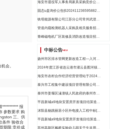
海安市退役军人事务局家具采购竞价公告[62024112281031552]_江苏省招标
固态u盘询价公告[62024112365958822]_江苏省招标
铁塔能源有限公司江苏分公司常州武澄科技产业园储能集成型项目（第二次）比选公告_江苏省招标
管道内窥检测机器人采购及相关服务招标公告_江苏省招标
青峰磁电机厂区装修及消防改造项目招标公告[a3212021886000025001001]_江苏省招标
中标公告
扬州市区排水管网更新改造工程—入河雨水口截流井改造评标结果公示_江苏省招标
商业机会。
2024年度江苏省连云港市灌云县图河镇三舍片高标准农田建设改造提升项目(中央预算内)二标段中标结果公告_江苏省招标
海安市农村合作经济经营管理站于2024年11月25日成交一笔交易_江苏省招标
泰兴市工程集中建设项目管理有限公司的长征路（国庆路至大庆路）附属设施改造工程施工评标结果公示_江苏省招标
泰州市姜堰区溱潼镇人民政府的泰州市姜堰区溱湖湾宜居宜业和美乡村示范片区建设项目（洲南村道路建设）评标结果公示_江苏省招标
平昌新城a9地块安置房开发项目结算造价争议部分造价咨询服务_江苏省招标
****** 报
沭阳县杨跳丽居小区外电接入工程中标[zbzb202411228091671]_江苏省招标
品名称 参数要求 购
ngston 三、供
平昌新城a9地块安置房开发项目结算造价争议部分造价咨询服务中标候选人公示_江苏省招标
付款条件 验收合
送货期限:竞价成
苏州高新区枫桥实验幼儿园关于生肖用品的网上商城采购项目成交公告[2201101000017112384]_江苏省招标