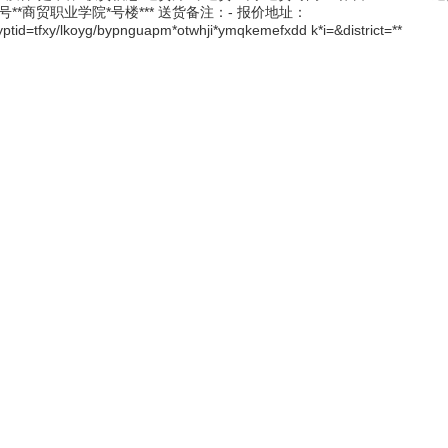
**号**商贸职业学院*号楼*** 送货备注：- 报价地址：
yptid=tfxy/lkoyg/bypnguapm*otwhji*ymqkemefxdd k*i=&district=**