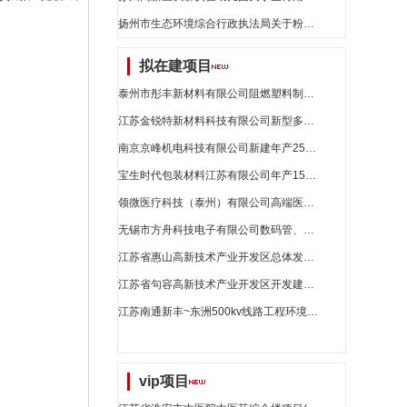
扬州市生态环境综合行政执法局关于粉盒的网上商城采购项目成交公告[2991101000017114168]_江苏省招标
拟在建项目
泰州市彤丰新材料有限公司阻燃塑料制品项目_江苏省招标
江苏金锐特新材料科技有限公司新型多晶相复合材料项目_江苏省招标
南京京峰机电科技有限公司新建年产250万件电动工具产品生产线项目环境影响报告表公示_江苏省招标
宝生时代包装材料江苏有限公司年产15万吨功能性聚酯(pet)包装材料项目验收后变动环境影响分析_江苏省招标
领微医疗科技（泰州）有限公司高端医疗器械生产制造项目_江苏省招标
无锡市方舟科技电子有限公司数码管、smt模块及smd模块扩建项目环境影响报告表公示_江苏省招标
江苏省惠山高新技术产业开发区总体发展规划环境影响评价第二次公示_江苏省招标
江苏省句容高新技术产业开发区开发建设规划（2024-2030）环境影响评价第一次公示_江苏省招标
江苏南通新丰~东洲500kv线路工程环境影响评价第二次公示_江苏省招标
vip项目