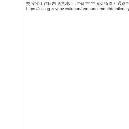
交后*个工作日内 送货地址：**省 *** *** 秦灶街道 江通路
https://jsscgg.zcygov.cn/luban/announcement/detailencr