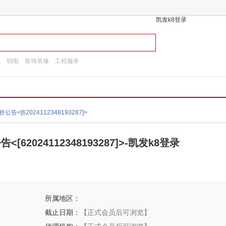
凯发k8登录
工
弱电
装饰装修
工程服务
[62024112348193287]>
024112348193287]>-凯发k8登录
所属地区：
截止日期：
【正式会员后可浏览】