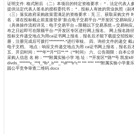
证明文件: 格式附后 （二）本项目的特定资格要求： *．法定代
提供法定代表人签名的授权委托书； *．投标人有效的营业执照（副本
（三）落实政府采购政策需满足的资格要求：无 三、获取采购文件 时间：***
名，请在投标截止前直接登录“新点电子交易平台-**开发区”交易响
（具体操作流程详见：电子交易平台→限额以下交易系统→交易响应
布之日起即可在限额平台-**开发区专区进行网上报名。 网上报名
投标文件递交地点为用ca证书网上报名，报名后才能下载提交招投标
册，注册完成后可拨打**********-*进行审核。 四、询价文件的递交 截
电子文档。 地点：响应文件递交地点为用 ca证书网上报名，报名
五、开启时间：****年**月**日**:**（**时间） 六、公告期限
采购人信息 名 称：****附属实验小学 地 址：**开发区**路**号 凯发k8登录的
divds_*******c_***f_*fb*_b***_**df***b*c** *** **
园公平竞争审查二维码.docx