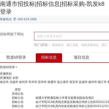
南通市招投标|招标信息|招标采购-凯发k8
登录
客服电话
400-633-1888
招标网旗下网站
热门搜索：
换热制冷
施工准备
园林景观绿化
阀门
工程服务
建筑材料
工程施工
装饰装修
凯发k8登录
招标信息
项目信息
凯发k8登录
>
所属类别
所属地区
全部
南京市
无锡市
徐州市
常州市
苏州市
南通市
连云港市
淮安市
盐城市
扬州市
镇江市
类型
其他公告
招标公告
南通大学附属实验小学童乐园童创园改造项目
招标公告
会计学院314机房固态硬盘采购项目询价公告[62024112348
招标公告
会计学院314机房内存条采购项目询价公告[620241123135