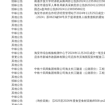
招标公告
南通开放大学对讲机采购询价公告[62024112353622156
招标公告
海安市退役军人事务局家具采购竞价公告[6202411228103
招标公告
固态u盘询价公告[62024112365958822]
中标公告
海安市农村合作经济经营管理站于2024年11月25日成交
其他公告
（2024）苏0623破58号关于提请债务人核查债权的通知
招标公告
其他公告
中标公告
中标公告
其他公告
其他公告
其他公告
中标公告
中标公告
海安市综合检验检测中心于2024年11月24日成交一笔交
变更公告
启东市新城市政园林有限公司启东市滨海医院室外配套工
其他公告
其他公告
中标公告
中铁十四局集团有限公司海太长江隧道（公路部分）工程主
中标公告
中铁十四局集团有限公司海太长江隧道（公路部分）工程主
其他公告
招标公告
其他公告
其他公告
其他公告
中标公告
招标公告
（询价采购）【2025至2026年度食堂食材采购/8508-ps2
其他公告