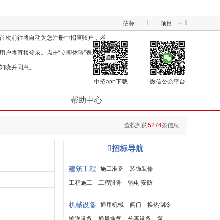
招标
项目
首次前往将自动为您注册中招查账户，老
用户将直接登录。点击“立即体验”表示您已
知晓并同意。
中招app下载
微信公众平台
帮助中心
查找到的
5274
条信息

招标导航
建筑工程
施工准备
装饰装修
工程施工
工程服务
弱电 安防
建筑材料
机械设备
通用机械
阀门
换热制冷
输送设备
通风换气
分离设备
泵