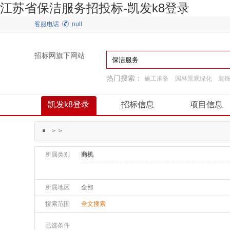
江苏省保洁服务招投标-凯发k8登录
客服电话
null
招标网旗下网站
热门搜索：
施工准备
园林景观绿化
装
建筑材料
换热制冷
阀门
通用机械
凯发k8登录
招标信息
项目信息
>
>
所属类别
商机
所属地区
全部
搜索范围
全文搜索
已选条件