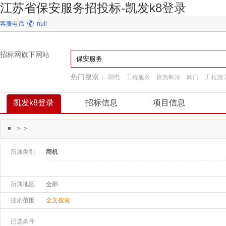
江苏省保安服务招投标-凯发k8登录
客服电话
null
招标网旗下网站
热门搜索：
弱电
工程服务
换热制冷
阀门
工程施
装饰装修
通用机械
园林景观绿化
凯发k8登录
招标信息
项目信息
>
>
所属类别
商机
所属地区
全部
搜索范围
全文搜索
已选条件