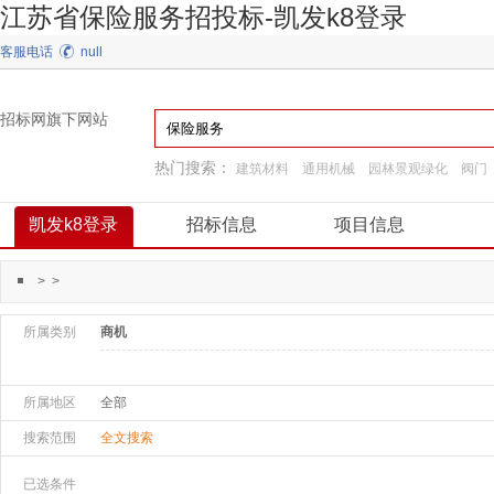
江苏省保险服务招投标-凯发k8登录
客服电话
null
招标网旗下网站
热门搜索：
建筑材料
通用机械
园林景观绿化
阀门
工程服务
弱电
换热制冷
施工准备
凯发k8登录
招标信息
项目信息
>
>
所属类别
商机
所属地区
全部
搜索范围
全文搜索
已选条件