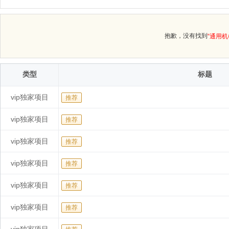
抱歉，没有找到
“通用机
类型
标题
vip独家项目
推荐
vip独家项目
推荐
vip独家项目
推荐
vip独家项目
推荐
vip独家项目
推荐
vip独家项目
推荐