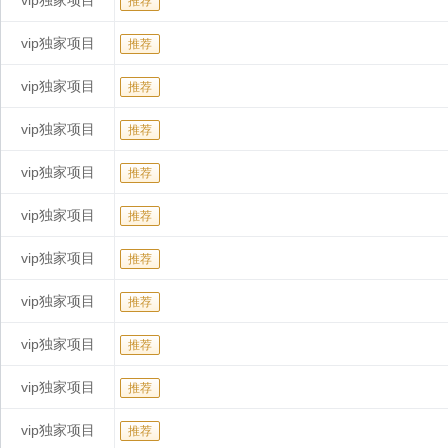
vip独家项目
推荐
vip独家项目
推荐
vip独家项目
推荐
vip独家项目
推荐
vip独家项目
推荐
vip独家项目
推荐
vip独家项目
推荐
vip独家项目
推荐
vip独家项目
推荐
vip独家项目
推荐
vip独家项目
推荐