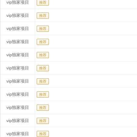
vip独家项目
推荐
vip独家项目
推荐
vip独家项目
推荐
vip独家项目
推荐
vip独家项目
推荐
vip独家项目
推荐
vip独家项目
推荐
vip独家项目
推荐
vip独家项目
推荐
vip独家项目
推荐
vip独家项目
推荐