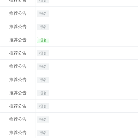
推荐公告
报名
推荐公告
报名
推荐公告
报名
推荐公告
报名
推荐公告
报名
推荐公告
报名
推荐公告
报名
推荐公告
报名
推荐公告
报名
推荐公告
报名
推荐公告
报名