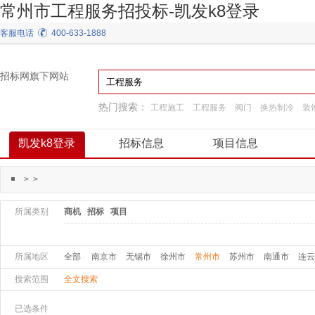
常州市工程服务招投标-凯发k8登录
客服电话
400-633-1888
招标网旗下网站
热门搜索：
工程施工
工程服务
阀门
换热制冷
装
通用机械
弱电
园林景观绿化
施工准备
凯发k8登录
招标信息
项目信息
>
>
所属类别
商机
招标
项目
所属地区
全部
南京市
无锡市
徐州市
常州市
苏州市
南通市
连云
搜索范围
全文搜索
已选条件