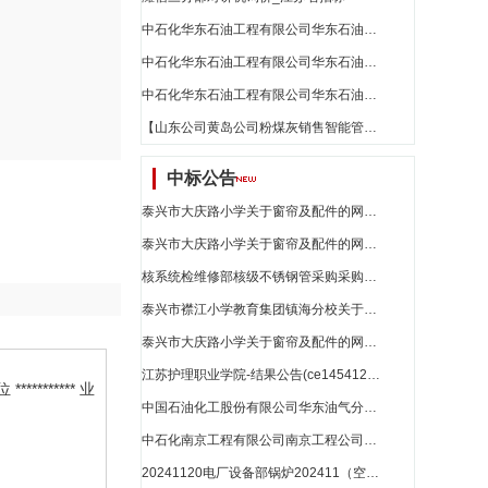
中石化华东石油工程有限公司华东石油工程公司2024—2025年度大马力柴油机配件采购框架衬套\g12v190pzl 12vb.01.05招标公告_江苏省招标
中石化华东石油工程有限公司华东石油工程公司内防喷工具试压装置采购试压装置\105mpa ф85-299 300-750mm招标公告_江苏省招标
中石化华东石油工程有限公司华东石油工程公司供液撬采购供液撬\通用 20m3/min招标公告_江苏省招标
【山东公司黄岛公司粉煤灰销售智能管控系统升级服务直接采购】公示_江苏省招标
中标公告
泰兴市大庆路小学关于窗帘及配件的网上商城采购项目成交公告[2291101000017112074]_江苏省招标
泰兴市大庆路小学关于窗帘及配件的网上商城采购项目成交公告[2291101000017112062]_江苏省招标
核系统检维修部核级不锈钢管采购采购结果公告_江苏省招标
泰兴市襟江小学教育集团镇海分校关于隔离带的网上商城采购项目成交公告[2151101000017111870]_江苏省招标
泰兴市大庆路小学关于窗帘及配件的网上商城采购项目成交公告[2291101000017112043]_江苏省招标
江苏护理职业学院-结果公告(ce145412024000132)_江苏省招标
******* 业
中国石油化工股份有限公司华东油气分公司中石化华东油气分公司2024年度200912注水、采油井口装置框架采购注水井口装置\\kz35mpa/65mm-65mmddpsl2招标结果公告_江苏省招标
中石化南京工程有限公司南京工程公司临时低压配电箱低压配电箱\\xl-315a12回路落地户外ip54冷轧钢板国产元器件带门锁及防雨罩招标结果公告_江苏省招标
20241120电厂设备部锅炉202411（空预器热一次风非金属膨胀节）月度计划采购_江苏省招标