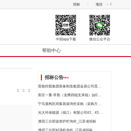
招标
项目
中招app下载
微信公众平台
帮助中心
招标公告
晋能控股集团装备制造集团金鼎公司昆山晋桦豹公司胶轮车生产配件采购一批（日常采购）二次发询_江苏省招标



富区一重-常熟（龙腾四辊支承辊）[qt2024110131]-采购公告2024-11-24_江苏省招标
宁马盾构区间集装箱询价采购（采购方案编号：zzclgz2024-025（二次））_江苏省招标
光大环保能源（镇江）有限公司#2、#3炉给料炉排浇注料拆除及安装施工询价公告_江苏省招标
潍宿三分部波形护栏询价_江苏省招标
潍宿三分部对讲机询价_江苏省招标