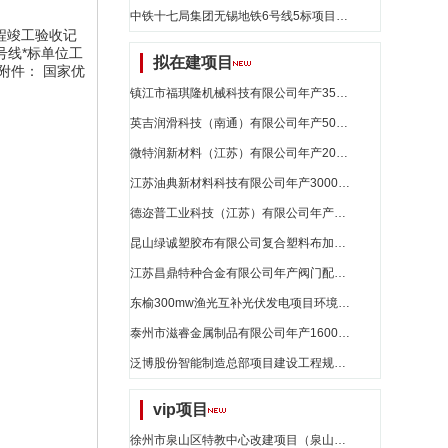
中铁十七局集团无锡地铁6号线5标项目部pe储水罐询价采购-结果公示-590264922035_江苏省招标
位工程竣工验收记
**号线*标单位工
拟在建项目
g 附件： 国家优
镇江市福琪隆机械科技有限公司年产3500吨铝合金、锌合金压铸件新建项目_江苏省招标
英吉润滑科技（南通）有限公司年产5048吨液压油、6200吨水性金属加工油（液）、390吨金属材料清洗剂、584吨防锈油、368吨冲压拉伸油、1800吨切削液、1440吨淬火油项目环境影响评价第一次公示_江苏省招标
微特润新材料（江苏）有限公司年产2000吨特种润滑油、1000吨特种润滑脂项目环境影响评价第一次公示_江苏省招标
江苏油典新材料科技有限公司年产3000吨润滑油、10000吨水性金属加工油（液）、2000吨防锈油（剂）项目环境影响评价第一次公示_江苏省招标
德迩普工业科技（江苏）有限公司年产3000吨润滑油、5000吨水性金属加工油（液）、2000吨防锈油（剂）项目环境影响评价第一次公示_江苏省招标
昆山绿诚塑胶布有限公司复合塑料布加工项目环境影响评价重新报批前公示_江苏省招标
江苏昌鼎特种合金有限公司年产阀门配件800t项目环评公示_江苏省招标
东榆300mw渔光互补光伏发电项目环境影响报告表全本公示_江苏省招标
泰州市滋睿金属制品有限公司年产1600吨特种合金焊丝技术改造提升项目环境影响报告评价第二次公示_江苏省招标
泛博股份智能制造总部项目建设工程规划许可证批前公示_江苏省招标
vip项目
徐州市泉山区特教中心改建项目（泉山区）_江苏省招标