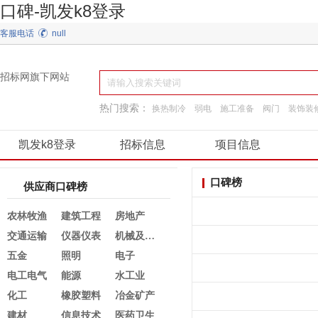
口碑-凯发k8登录
客服电话
null
招标网旗下网站
热门搜索：
换热制冷
弱电
施工准备
阀门
装饰装
园林景观绿化
通用机械
建筑材料
凯发k8登录
招标信息
项目信息
口碑榜
供应商口碑榜
农林牧渔
建筑工程
房地产
交通运输
仪器仪表
机械及行业设备
五金
照明
电子
电工电气
能源
水工业
化工
橡胶塑料
冶金矿产
建材
信息技术
医药卫生