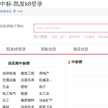
中标-凯发k8登录
客服电话
null
招标网旗下网站
热门搜索：
弱电
阀门
建筑材料
工程服务
装饰装
园林景观绿化
施工准备
工程施工
凯发k8登录
招标信息
项目信息
中标榜
供应商中标榜
农林牧渔
建筑工程
房地产
交通运输
仪器仪表
机械及行业设备
五金
照明
电子
电工电气
能源
水工业
化工
橡胶塑料
冶金矿产
建材
信息技术
医药卫生