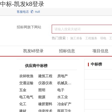
中标-凯发k8登录
客服电话
null
招标网旗下网站
热门搜索：
施工准备
工程服务
弱电
阀门
建筑材料
换热制冷
通用机械
凯发k8登录
招标信息
项目信息
中标榜
供应商中标榜
农林牧渔
建筑工程
房地产
交通运输
仪器仪表
机械及行业设备
五金
照明
电子
电工电气
能源
水工业
化工
橡胶塑料
冶金矿产
建材
信息技术
医药卫生