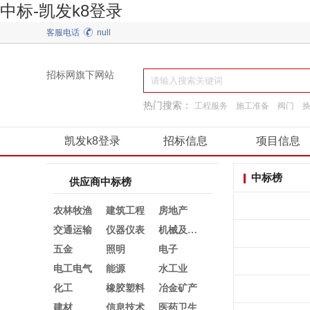
中标-凯发k8登录
客服电话
null
招标网旗下网站
热门搜索：
工程服务
施工准备
阀门
园林景观绿化
通用机械
建筑材料
凯发k8登录
招标信息
项目信息
中标榜
供应商中标榜
农林牧渔
建筑工程
房地产
交通运输
仪器仪表
机械及行业设备
五金
照明
电子
电工电气
能源
水工业
化工
橡胶塑料
冶金矿产
建材
信息技术
医药卫生