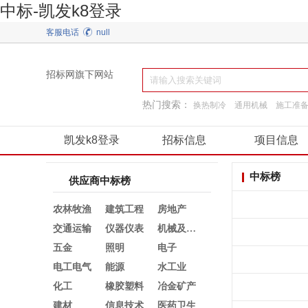
中标-凯发k8登录
客服电话
null
招标网旗下网站
热门搜索：
换热制冷
通用机械
施工准
装饰装修
弱电
建筑材料
阀门
工程服务
凯发k8登录
招标信息
项目信息
中标榜
供应商中标榜
农林牧渔
建筑工程
房地产
交通运输
仪器仪表
机械及行业设备
五金
照明
电子
电工电气
能源
水工业
化工
橡胶塑料
冶金矿产
建材
信息技术
医药卫生