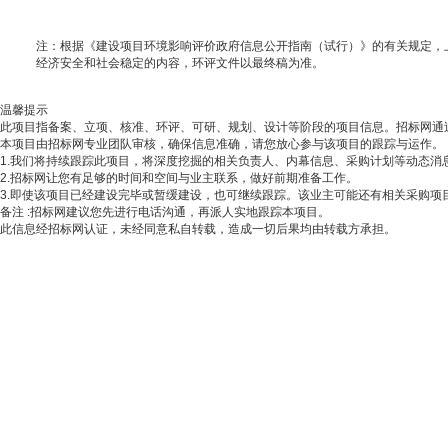
注：根据《建设项目环境影响评价政府信息公开指南（试行）》的有关规定，
经济安全和社会稳定的内容，环评文件以最终稿为准。
温馨提示
此项目指备案、立项、核准、环评、可研、规划、设计等阶段的项目信息。招标网通
本项目由招标网专业团队审核，确保信息准确，请您放心参与该项目的跟踪与运作。
1.我们将持续跟踪此项目，将深度挖掘的相关负责人、内幕信息、采购计划等动态消
2.招标网让您有足够的时间和空间与业主联系，做好前期准备工作。
3.即使该项目已经建设完毕或暂缓建设，也可继续跟踪。该业主可能还有相关采购项
备注
:招标网建议您先进行电话沟通，再派人实地跟踪本项目。
此信息经招标网认证，未经同意私自转载，造成一切后果均由转载方承担。