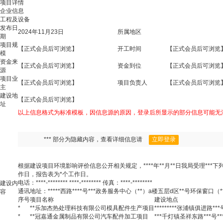
项目详情
企业信息
工程及设备
发布日
2024年11月23日
所属地区
期
项目规
【正式会员后可浏览】
开工时间
【正式会员后可浏览
模
资金来
【正式会员后可浏览】
资金到位
【正式会员后可浏览
源
项目业
【正式会员后可浏览】
项目负责人
【正式会员后可浏览
主
建设地
【正式会员后可浏览】
址
以上信息格式为标准模板，因信息源的原因，登录后所显示的部分信息可能无
*** 部分为隐藏内容，查看详细信息请
立即登录
根据建设项目环境影响评价信息公开相关规定，****年**月**日我局受理*
作日，报告表为*个工作日。
电话：****-******** ****-******** 传真：****-********
建设内
通讯地址：*****西路****号***政务服务中心（**）a楼五层d区**号环保窗口（**
容
序号
项目名称
建设地点
*
**乐加杰热处理科技有限公司模具配件生产项目
*********张浦镇俱进路**
*
**冠嘉通金属制品有限公司汽车配件加工项目
***千灯镇圣祥东路***号*