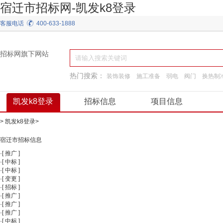
宿迁市招标网-凯发k8登录
客服电话
400-633-1888
招标网旗下网站
热门搜索：
装饰装修
施工准备
弱电
阀门
换热制
建筑材料
园林景观绿化
工程服务
凯发k8登录
招标信息
项目信息
>
凯发k8登录
>
宿迁市招标信息
·
[
推广
]
·
[
中标
]
·
[
中标
]
·
[
变更
]
·
[
招标
]
·
[
推广
]
·
[
推广
]
·
[
推广
]
·
[
中标
]