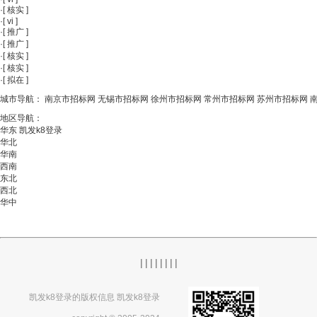
·
[
核实
]
·
[
vi
]
·
[
推广
]
·
[
推广
]
·
[
核实
]
·
[
核实
]
·
[
拟在
]
城市导航：
南京市招标网
无锡市招标网
徐州市招标网
常州市招标网
苏州市招标网
地区导航：
华东
凯发k8登录
华北
华南
西南
东北
西北
华中
|
|
|
|
|
|
|
|
凯发k8登录的版权信息 凯发k8登录