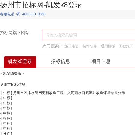
扬州市招标网-凯发k8登录
客服电话
400-633-1888
招标网旗下网站
热门搜索：
施工准备
装饰装修
通用机械
工程施工
园林景观绿化
建筑材料
弱电
换热制冷
凯发k8登录
招标信息
项目信息
>
凯发k8登录
>
扬州市招标信息
·
[
中标
]
扬州市区排水管网更新改造工程—入河雨水口截流井改造评标结果公示
·
[
中标
]
·
[
中标
]
·
[
中标
]
·
[
中标
]
·
[
招标
]
·
[
中标
]
·
[
中标
]
·
[
推广
]