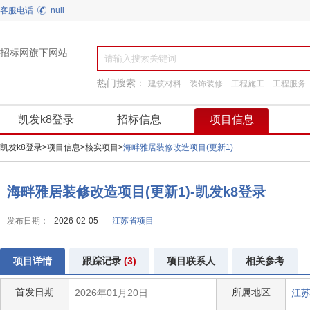
客服电话
null
招标网旗下网站
热门搜索：
建筑材料
装饰装修
工程施工
工程服务
换热制冷
阀门
弱电
园林景观绿化
凯发k8登录
招标信息
项目信息
凯发k8登录
>
项目信息
>
核实项目
>
海畔雅居装修改造项目(更新1)
海畔雅居装修改造项目(更新1)-凯发k8登录
发布日期：
2026-02-05
江苏省项目
项目详情
跟踪记录
(3)
项目联系人
相关参考
首发日期
所属地区
2026年01月20日
江