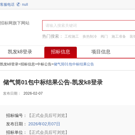
客服电话
null
招标网旗下网站
热门搜索：
工程施工
换热制冷
阀门
施工准备
装
工程服务
园林景观绿化
建筑材料
凯发k8登录
招标信息
项目信息
凯发k8登录
>
招标信息
>
中标公告
>
储气筒01包中标结果公告
储气筒01包中标结果公告-凯发k8登录
发布日期：
2026-02-07
招标编号：
【正式会员后可浏览】
发布日期：
2026年02月07日
招标单位：
【正式会员后可浏览】