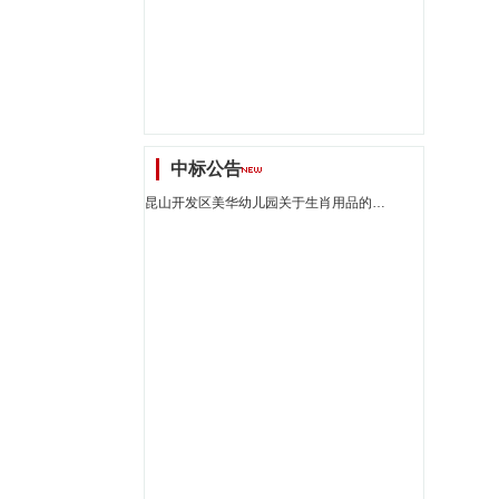
中标公告
昆山开发区美华幼儿园关于生肖用品的网上商城采购项目成交公告[2891101000017114152]_江苏省招标