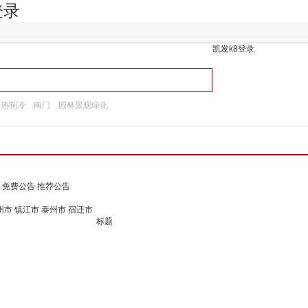
登录
凯发k8登录
换热制冷
阀门
园林景观绿化
免费公告
推荐公告
州市
镇江市
泰州市
宿迁市
标题