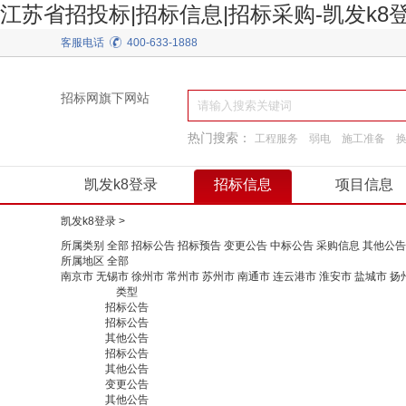
江苏省招投标|招标信息|招标采购-凯发k8
客服电话
400-633-1888
招标网旗下网站
热门搜索：
工程服务
弱电
施工准备
装饰装修
工程施工
通用机械
建筑材料
凯发k8登录
招标信息
项目信息
凯发k8登录
>
所属类别
全部
招标公告
招标预告
变更公告
中标公告
采购信息
其他公告
所属地区
全部
南京市
无锡市
徐州市
常州市
苏州市
南通市
连云港市
淮安市
盐城市
扬
类型
招标公告
招标公告
其他公告
招标公告
其他公告
变更公告
其他公告