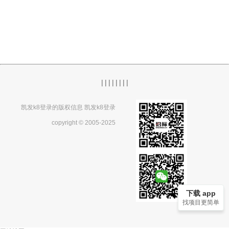
|
|
|
|
|
|
|
|
凯发k8登录的版权信息 凯发k8登录
copyright © 2005-2025
下载 app
找项目更简单