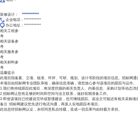
***********
装修设计：
企业电话：
***********
办公地址：
***********
相关工程参
考
相关设备参
考
相关服务参
考
相关材料参
考
温馨提示
此项目指备案、立项、核准、环评、可研、规划、设计等阶段的项目信息。招标网通
本项目由招标网专业团队审核，确保信息准确，请您放心参与该项目的跟踪与运作。
1.我们将持续跟踪此项目，将深度挖掘的相关负责人、内幕信息、采购计划等动态消
2.招标网让您有足够的时间和空间与业主联系，做好前期准备工作。
3.即使该项目已经建设完毕或暂缓建设，也可继续跟踪。该业主可能还有相关采购项
备注
:招标网建议您先进行电话沟通，再派人实地跟踪本项目。
此信息经招标网认证，未经同意私自转载，造成一切后果均由转载方承担。