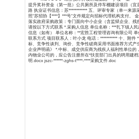
提升奖补资金（第一批）公共厕所及停车棚建设项目（宜居
路 执业证书信息：苏************ 五、评审专家（
照“苏招协【****】***号”文件规定向招标代理机构支付。 
落实政府采购政策：专门面向中小企业（含监狱企业、残
请按以下方式联系 *.采购人信息 单位名称：***扎下镇人民政府
信息（如有） 单位名称：**宏胜工程管理咨询有限公司 单位地址：
联系方式 项目联系人：叶小龙 电话：*********** 
标、竞争性谈判、询价、竞争性磋商采用书面推荐方式产生
企业声明函》 *.中标、成交供应商为残疾人福利性单位的
内物业公司的，应公告注册所在*扶贫部门出具的聘用建档立
明.docx jszc-******-zghs-t****-****采购文件.doc