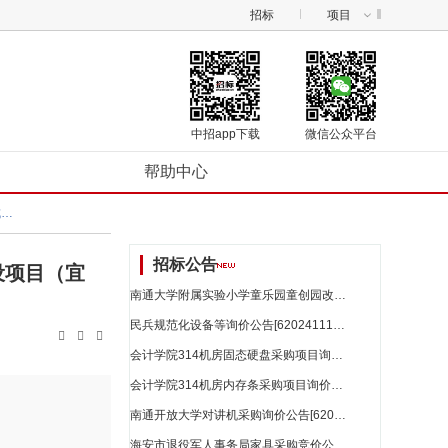
招标
项目
中招app下载
微信公众平台
帮助中心
沭阳县扎下镇2024年度农村人居环境整治综合提升奖补资金（第一批）公共厕所及停车棚建设项目（宜居宜业和美乡村）成交公告
招标公告
设项目（宜
南通大学附属实验小学童乐园童创园改造项目_江苏省招标
民兵规范化设备等询价公告[62024111875946487]_江苏省招标



会计学院314机房固态硬盘采购项目询价公告[62024112348193287]_江苏省招标
会计学院314机房内存条采购项目询价公告[62024112313500953]_江苏省招标
南通开放大学对讲机采购询价公告[62024112353622156]_江苏省招标
海安市退役军人事务局家具采购竞价公告[62024112281031552]_江苏省招标