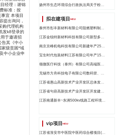
项目经理：谢锦
扬州市生态环境综合行政执法局关于粉盒的网上商城采购项目成交公告[2991101000017114168]_江苏省招标
收费标准：按
充事宜 本项目
拟在建项目
容提出询问，
*.采购代理机构
泰州市彤丰新材料有限公司阻燃塑料制品项目_江苏省招标
目凯发k8登录的
（适用于邀请招
江苏金锐特新材料科技有限公司新型多晶相复合材料项目_江苏省招标
公告其《中小
南京京峰机电科技有限公司新建年产250万件电动工具产品生产线项目环境影响报告表公示_江苏省招标
国家级贫困*域
由及中小企业申
宝生时代包装材料江苏有限公司年产15万吨功能性聚酯(pet)包装材料项目验收后变动环境影响分析_江苏省招标
领微医疗科技（泰州）有限公司高端医疗器械生产制造项目_江苏省招标
无锡市方舟科技电子有限公司数码管、smt模块及smd模块扩建项目环境影响报告表公示_江苏省招标
江苏省惠山高新技术产业开发区总体发展规划环境影响评价第二次公示_江苏省招标
江苏省句容高新技术产业开发区开发建设规划（2024-2030）环境影响评价第一次公示_江苏省招标
江苏南通新丰~东洲500kv线路工程环境影响评价第二次公示_江苏省招标
vip项目
江苏省淮安市中医院中医药综合楼项目(更新11)_江苏省招标