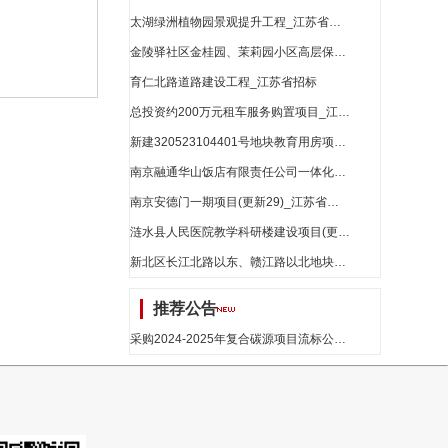
太湖绿洲植物园景观提升工程_江苏省招标
金陵驿社区金桂园、茉莉园小区高层保障房及地下室消防设施修复工程(更新4)_江苏省招标
育仁北路道路建设工程_江苏省招标
总投资约200万元租车服务购置项目_江苏省招标
新建320523104401号地块教育用房项目(更新12)_江苏省招标
南京融通华山饭店有限责任公司一体化酒店项目(更新15)_江苏省招标
南京安德门一期项目(更新29)_江苏省招标
涟水县人民医院教学科研楼建设项目(更新5)_江苏省招标
新北区长江北路以东、赣江路以北地块开发项目(更新17)_江苏省招标
推荐公告
采购2024-2025年复合碳源项目流标公告_江苏省招标