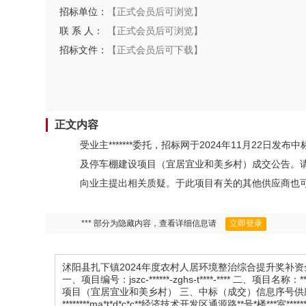
招标单位：
【正式会员后可浏览】
联 系 人：
【正式会员后可浏览】
招标文件：
【正式会员后可下载】
正文内容
受业主*******委托，招标网于2024年11月22
及停车棚建设项目（宜居宜业和美乡村）成交公告。
向业主提出相关质疑。于此项目有关的其他供应商也可与
*** 部分为隐藏内容，查看详细信息请
立即登录
沭阳县扎下镇2024年度农村人居环境整治综合提升奖补
一、项目编号：jszc-******-zghs-t****-****
项目（宜居宜业和美乡村） 三、中标（成交）信息序号供
********ma*t*d*c*c**经济技术开发区通源路**号*楼***