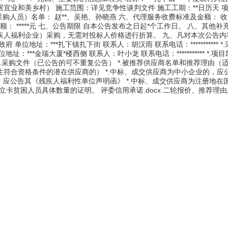
宜业和美乡村） 施工范围：详见竞争性谈判文件 施工工期：**日历天 
单一来源采购人员）名单： 赵**、吴艳、孙晓燕 六、代理服务收费标准及金额： 
金额： *****元 七、公告期限 自本公告发布之日起*个工作日。 八、其他补
疾人福利企业）采购，无需对投标人价格进行折算。 九、凡对本次公告内
 单位地址：***扎下镇扎下街 联系人：胡汉雨 联系电话：*********** 
***金瑞大厦*楼西侧 联系人：叶小龙 联系电话：*********** *.项
十、附件 *.采购文件（已公告的可不重复公告） *.被推荐供应商名单和推荐理由
符合资格条件的潜在供应商的） *.中标、成交供应商为中小企业的，应
，应公告其《残疾人福利性单位声明函》 *.中标、成交供应商为注册地在
卡贫困人员具体数量的证明。 评委信用承诺.docx 二轮报价、推荐理