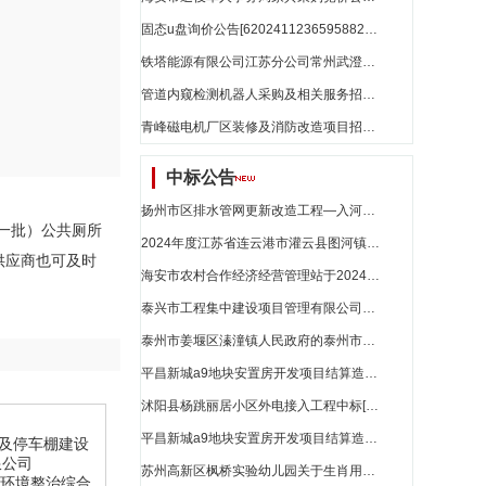
固态u盘询价公告[62024112365958822]_江苏省招标
铁塔能源有限公司江苏分公司常州武澄科技产业园储能集成型项目（第二次）比选公告_江苏省招标
管道内窥检测机器人采购及相关服务招标公告_江苏省招标
青峰磁电机厂区装修及消防改造项目招标公告[a3212021886000025001001]_江苏省招标
中标公告
扬州市区排水管网更新改造工程—入河雨水口截流井改造评标结果公示_江苏省招标
第一批）公共厕所
2024年度江苏省连云港市灌云县图河镇三舍片高标准农田建设改造提升项目(中央预算内)二标段中标结果公告_江苏省招标
供应商也可及时
海安市农村合作经济经营管理站于2024年11月25日成交一笔交易_江苏省招标
泰兴市工程集中建设项目管理有限公司的长征路（国庆路至大庆路）附属设施改造工程施工评标结果公示_江苏省招标
泰州市姜堰区溱潼镇人民政府的泰州市姜堰区溱湖湾宜居宜业和美乡村示范片区建设项目（洲南村道路建设）评标结果公示_江苏省招标
平昌新城a9地块安置房开发项目结算造价争议部分造价咨询服务_江苏省招标
沭阳县杨跳丽居小区外电接入工程中标[zbzb202411228091671]_江苏省招标
平昌新城a9地块安置房开发项目结算造价争议部分造价咨询服务中标候选人公示_江苏省招标
厕所及停车棚建设
限公司
苏州高新区枫桥实验幼儿园关于生肖用品的网上商城采购项目成交公告[2201101000017112384]_江苏省招标
农村人居环境整治综合