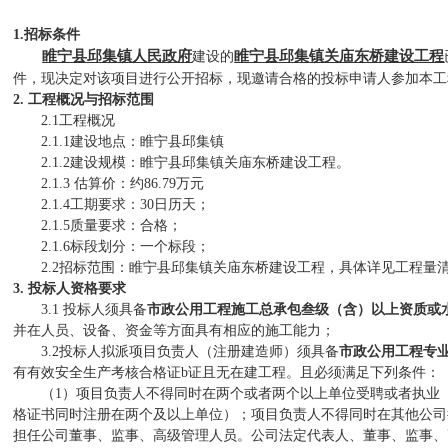
1.招标条件
睢宁县邱集镇人民政府
睢宁县邱集镇关庙东桥建设工程
建设的
件，
现决定对该项目进行
公开招标
，
现邀请合格的投标申请人参加本工
2. 工程概况与招标范围
2.1工程概况
2.1.1建设地点：睢宁县邱集镇
2.1.2建设规模：睢宁县邱集镇关庙东桥建设工程。
2.1.3 估算价：约86.79万元
2.1.4工期要求：30日历天；
2.1.5质量要求：合格；
2.1.6标段划分：一个标段；
2.2招标范围：睢宁县邱集镇关庙东桥建设工程，具体详见工程
3. 投标人资格要求
3.1 投标人须具备
市政公用工程施工总承包叁级（含）以上资质或
并在人员、设备、资金等方面具有相应的施工能力；
3.2投标人拟派项目负责人（注册建造师）须具备
市政公用工程专
有有效安全生产考核合格证
b证且无在建工程。且必须满足下列条件：
（
1）项目负责人不得同时在两个或者两个以上单位受聘或者执业
格证书同时注册在两个及以上单位）；项目负责人不得同时在其他公司
担任公司董事、监事、高级管理人员。公司法定代表人、董事、监事、