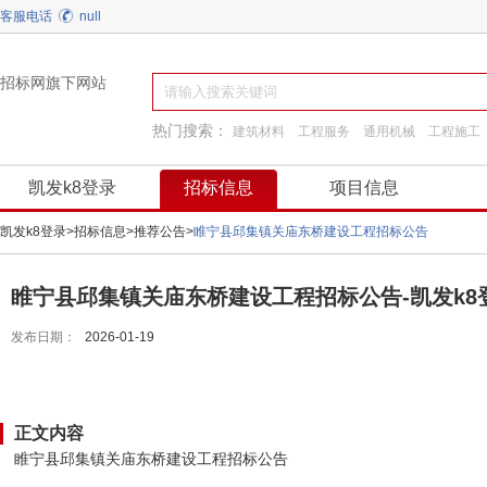
客服电话
null
招标网旗下网站
热门搜索：
建筑材料
工程服务
通用机械
工程施工
园林景观绿化
施工准备
弱电
装饰装修
凯发k8登录
招标信息
项目信息
凯发k8登录
>
招标信息
>
推荐公告
>
睢宁县邱集镇关庙东桥建设工程招标公告
睢宁县邱集镇关庙东桥建设工程招标公告-凯发k8
发布日期：
2026-01-19
正文内容
睢宁县邱集镇关庙东桥建设工程招标公告