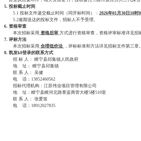
5. 投标
截止时间
5.1
投标文件递交截止时间
（同开标时间）
：
2026年01月30日10时
5.2逾期送达的投标文件，招标人不予受理。
6. 资格审查
本次招标采用
资格后审
方式进行资格审查，资格评审标准详见招
7.
评标
方法
本次招标采用
合理低价法
，评标标准和方法详见招标文件第三章
8. 凯发k8登录的联系方式
招
标
人：
睢宁县邱集镇人民政府
地
址：
睢宁县邱集镇
联
系
人：
吴健
电
话：
13852460562
招标代理机构：
江苏伟业项目管理有限公司
地
址：
睢宁县睢河北路青蓝商管大楼
5楼510室
联
系
人：
张爱笛
电
话：
18912027835