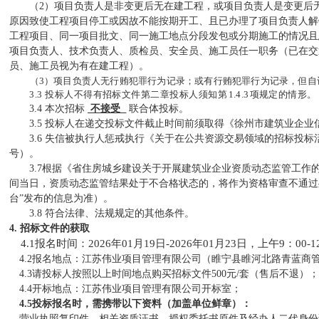
（
2）项目负责人是非变更后无在建工程，或项目负责人是变更后无
原因致使工程项目停工或因故不能按期开工、且已办理了项目负责人解
工程项目、同一项目批文、同一施工地点分段发包或分期施工的情况且
项目负责人、技术负责人、质检员、安全员、施工员任一职务（已在交
员、施工员视为有在建工程）。
（3）
项目负责人无行贿犯罪行为记录；或有行贿犯罪行为记录，但自
3.3 投标人不得有招标文件第二章投标人须知第
1.4.3
项规定的
情形。
3.4 本次招标
不接受
联合体投标。
3.5 投标人在递交投标文件截止时间前须取得《徐州市建筑业企
3.6 失信被执行人惩戒执行《关于在公共资源交易领域的招标投标
号）。
3.7根据《省住房城乡建设关于开展建筑业企业资质动态监管工作的
间当日，资质动态监管结果处于不合格状态的，将作为资格审查不通过
台”发布的信息为准）。
3.8 符合法律、法规规定的其他条件。
4.
招标文件的获取
4.1报名时间：
2026年01月19日-2026年01月23日，上午9：00
4.2报名地点：江苏伟业项目管理有限公司（睢宁县睢河北路青蓝商管
4.3请投标人按照以上时间地点购买招标文件500元/套（售后不退）；
4.4开标地点：江苏伟业项目管理有限公司开标室；
4.5投标报名时，需携带以下资料（加盖单位鲜章）：
营业执照复印件，相关资质证书，授权委托书原件及经办人二代身份